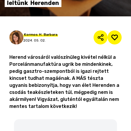
leltünk
Herenden
Kormos
H.
Barbara
2024. 05. 02.
Herend városáról valószínűleg kivétel nélkül a
Porcelánmanufaktúra ugrik be mindenkinek,
pedig gasztro-szempontból is igazi rejtett
kincset tudhat magáénak. A MÁS tészta
ugyanis bebizonyítja, hogy van élet Herenden a
csodás teakészleteken túl, mégpedig nem is
akármilyen! Vigyázat, gluténtól egyáltalán nem
mentes tartalom következik!