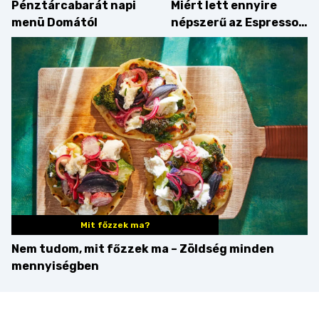
Pénztárcabarát napi
Miért lett ennyire
menü Domától
népszerű az Espresso
Martini – és mit
érdemes enni mellé?
Mit főzzek ma?
Nem tudom, mit főzzek ma – Zöldség minden
mennyiségben