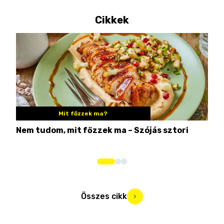
Cikkek
Mit főzzek ma?
Nem tudom, mit főzzek ma – Szójás sztori
Ame
bos
Összes cikk