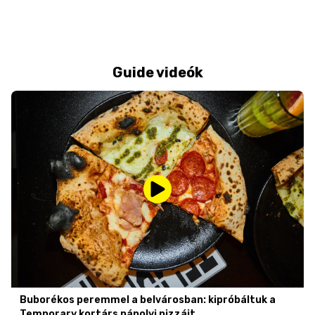
Guide videók
Buborékos peremmel a belvárosban: kipróbáltuk a
Temporary kortárs nápolyi pizzáit