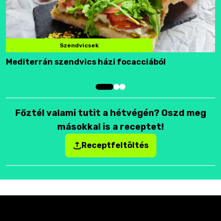
Szendvicsek
Mediterrán szendvics házi focacciából
F
Főztél valami tutit a hétvégén? Oszd meg
másokkal is a receptet!
Receptfeltöltés