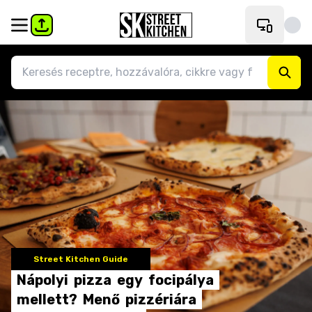
Street Kitchen Guide
Nápolyi
pizza
egy
focipálya
mellett?
Menő
pizzériára