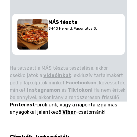
MÁS tészta
8440 Herend, Fasor utca 3.
Ha tetszett a MÁS tészta tesztelése, akkor
csekkoljátok a
videóinkat
, exkluzív tartalmakért
pedig lájkoljatok minket
Facebookon
, kövessetek
minket
Instagramon
és
Tiktokon
! Ha nem éritek
be ennyivel, akkor irány a rendszeresen frissülő
Pinterest
-profilunk, vagy a naponta izgalmas
anyagokkal jelentkező
Viber
-csatornánk!