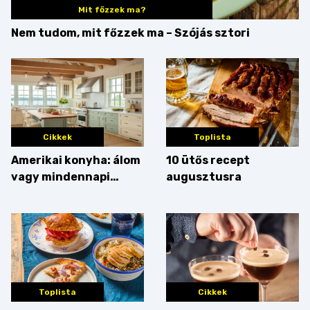
Mit főzzek ma?
Nem tudom, mit főzzek ma – Szójás sztori
Cikkek
Toplista
Amerikai konyha: álom
10 ütős recept
vagy mindennapi
augusztusra
bosszúság? Mutatjuk
az érveket
Toplista
Cikkek