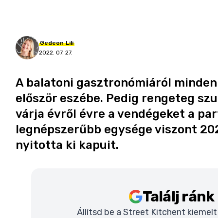
Gedeon
Lili
2022. 07. 27.
A balatoni gasztronómiáról minden
először eszébe. Pedig rengeteg sz
várja évről évre a vendégeket a part
legnépszerűbb egysége viszont 20
nyitotta ki kapuit.
Találj rán
Állítsd be a Street Kitchent kiemel