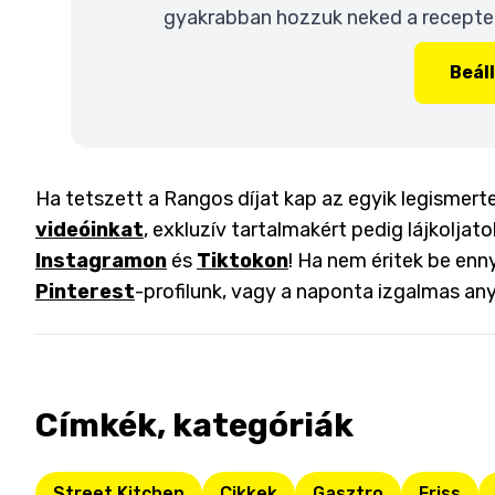
gyakrabban hozzuk neked a recepteke
Beál
Ha tetszett a Rangos díjat kap az egyik legismert
videóinkat
, exkluzív tartalmakért pedig lájkoljat
Instagramon
és
Tiktokon
! Ha nem éritek be enny
Pinterest
-profilunk, vagy a naponta izgalmas an
Címkék, kategóriák
Street Kitchen
Cikkek
Gasztro
Friss