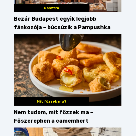
Gasztro
Bezár Budapest egyik legjobb
fánkozója – búcsúzik a Pampushka
Mit főzzek ma?
Nem tudom, mit főzzek ma –
Főszerepben a camembert