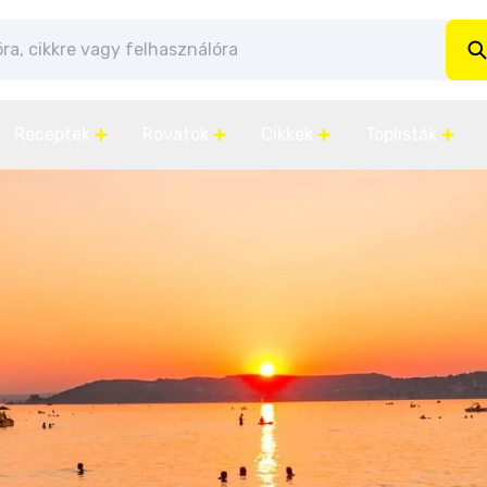
Receptek
Rovatok
Cikkek
Toplisták