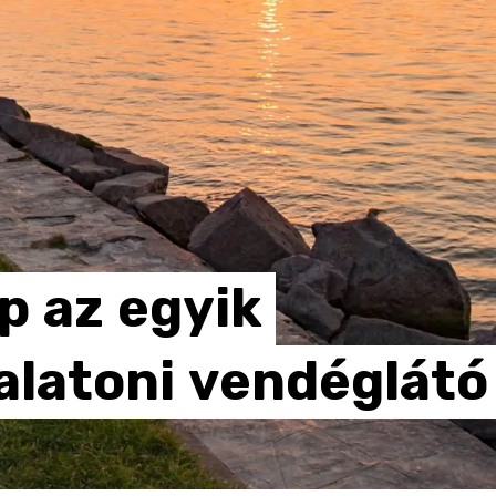
p
az
egyik
alatoni
vendéglátó