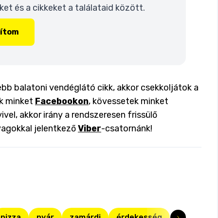
t és a cikkeket a találataid között.
lítom
ebb balatoni vendéglátó cikk, akkor csekkoljátok a
ok minket
Facebookon
, kövessetek minket
ivel, akkor irány a rendszeresen frissülő
yagokkal jelentkező
Viber
-csatornánk!
pizza
nyár
zamárdi
érdekesség