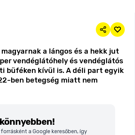
 magyarnak a lángos és a hekk jut
uper vendéglátóhely és vendéglátós
i büféken kívül is. A déli part egyik
22-ben betegség miatt nem
k könnyebben!
t forrásként a Google keresőben, így