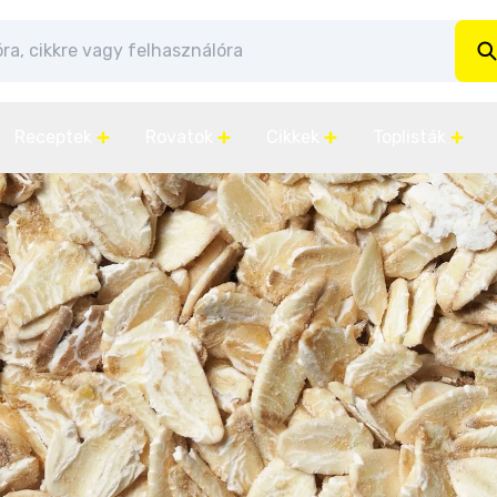
Receptek
Rovatok
Cikkek
Toplisták