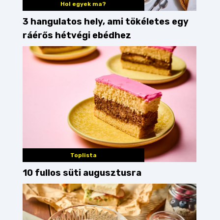
Hol egyek ma?
3 hangulatos hely, ami tökéletes egy
ráérős hétvégi ebédhez
Toplista
10 fullos süti augusztusra