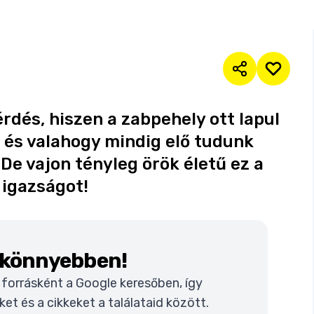
érdés, hiszen a zabpehely ott lapul
és valahogy mindig elő tudunk
 De vajon tényleg örök életű ez a
 igazságot!
k könnyebben!
t forrásként a Google keresőben, így
t és a cikkeket a találataid között.