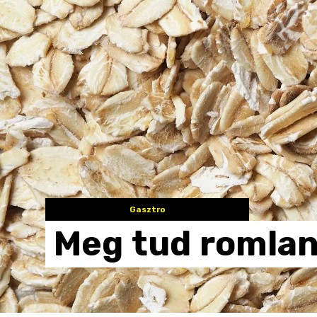
Gasztro
Meg
tud
romlan