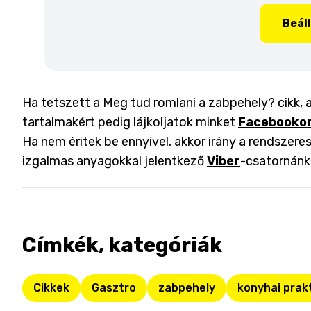
Beál
Ha tetszett a Meg tud romlani a zabpehely? cikk, 
tartalmakért pedig lájkoljatok minket
Facebooko
Ha nem éritek be ennyivel, akkor irány a rendszeres
izgalmas anyagokkal jelentkező
Viber
-csatornánk
Címkék, kategóriák
Cikkek
Gasztro
zabpehely
konyhai prak