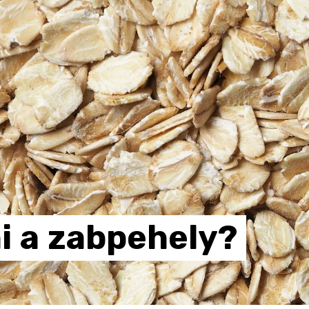
i
a
zabpehely?