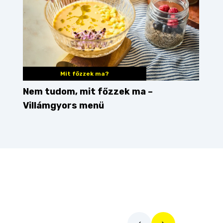
Mit főzzek ma?
Nem tudom, mit főzzek ma –
Villámgyors menü