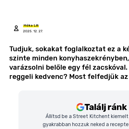
Hóka
Lili
2025. 12. 27.
Tudjuk, sokakat foglalkoztat ez a k
szinte minden konyhaszekrényben, 
varázsolni belőle egy fél zacskóval.
reggeli kedvenc? Most felfedjük az
Találj rán
Állítsd be a Street Kitchent kiemel
gyakrabban hozzuk neked a recepteke