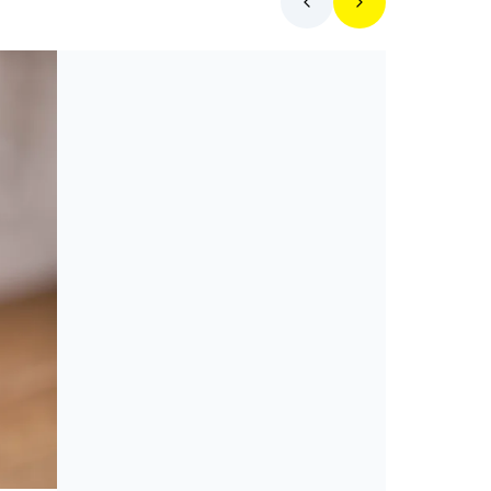
Mit főzzek ma?