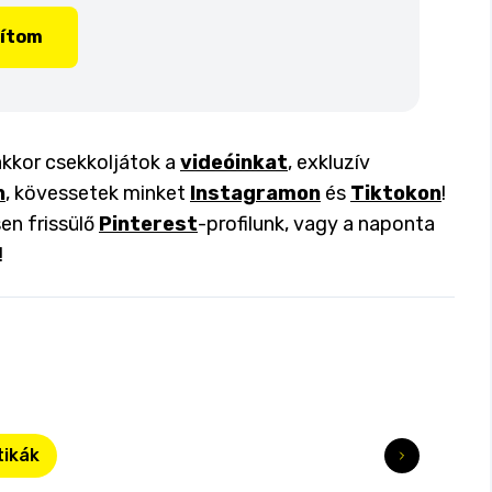
lítom
akkor csekkoljátok a
videóinkat
, exkluzív
n
, kövessetek minket
Instagramon
és
Tiktokon
!
en frissülő
Pinterest
-profilunk, vagy a naponta
!
tikák