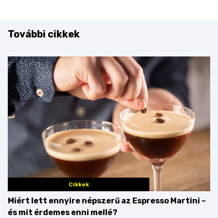
További cikkek
Cikkek
Miért lett ennyire népszerű az Espresso Martini –
és mit érdemes enni mellé?