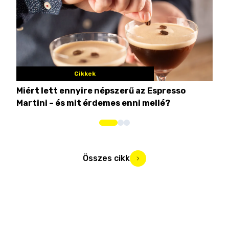
Cikkek
Miért lett ennyire népszerű az Espresso
Nem
Martini – és mit érdemes enni mellé?
men
Összes cikk