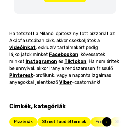
Ha tetszett a Milánói építész nyitott pizzériát az
Akácfa utcában cikk, akkor csekkoljátok a
videóinkat
, exkluzív tartalmakért pedig
lájkoljatok minket
Facebookon
, kövessetek
minket
Instagramon
és
Tiktokon
! Ha nem éritek
be ennyivel, akkor irány a rendszeresen frissülő
Pinterest
-profilunk, vagy a naponta izgalmas
anyagokkal jelentkező
Viber
-csatornánk!
Címkék, kategóriák
Pizzériák
Street food éttermek
Friss
Street