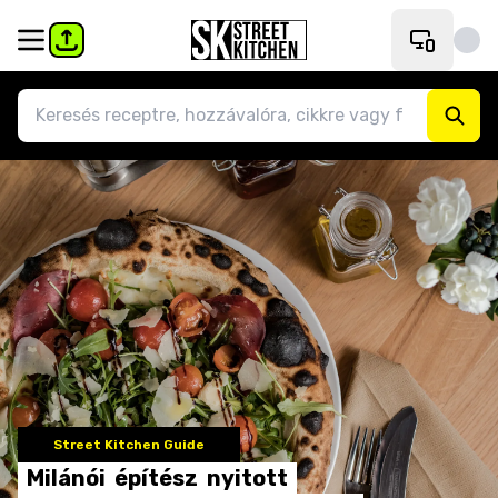
Street Kitchen Guide
Milánói
építész
nyitott