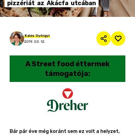
pizzériát
az
Akácfa
utcában
Kalas
Györgyi
2019. 03. 12.
A
Street food éttermek
támogatója:
Bár pár éve még koránt sem ez volt a helyzet,