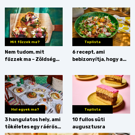
Mit főzzek ma?
Toplista
Nem tudom, mit
6 recept, ami
főzzek ma – Zöldség
bebizonyítja, hogy a
minden mennyiségben
barack húsok mellé is
zseniális
Hol egyek ma?
Toplista
3 hangulatos hely, ami
10 fullos süti
tökéletes egy ráérős
augusztusra
hétvégi ebédhez