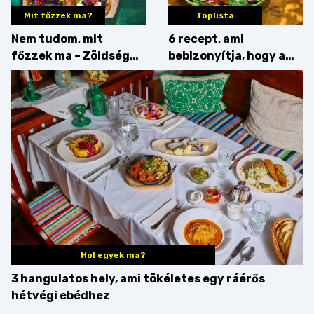
Mit főzzek ma?
Toplista
Nem tudom, mit
6 recept, ami
főzzek ma – Zöldség
bebizonyítja, hogy a
minden mennyiségben
barack húsok mellé is
zseniális
Hol egyek ma?
3 hangulatos hely, ami tökéletes egy ráérős
hétvégi ebédhez