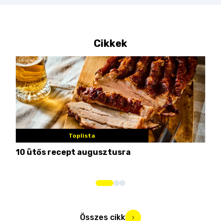
Cikkek
Toplista
10 ütős recept augusztusra
Pén
Összes cikk