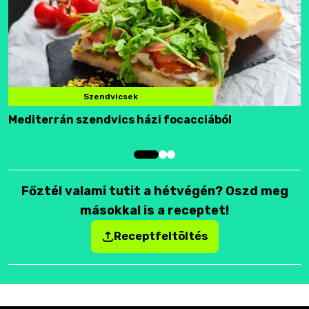
Szendvicsek
Mediterrán szendvics házi focacciából
F
Főztél valami tutit a hétvégén? Oszd meg
másokkal is a receptet!
Receptfeltöltés