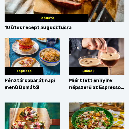
Toplista
10 ütős recept augusztusra
Toplista
Cikkek
Pénztárcabarát napi
Miért lett ennyire
menü Domától
népszerű az Espresso
Martini – és mit
érdemes enni mellé?