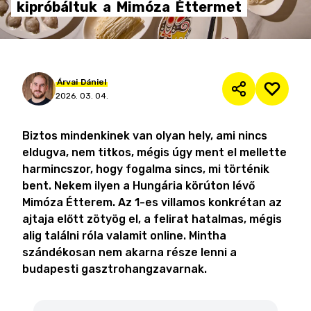
kipróbáltuk
a
Mimóza
Éttermet
Árvai
Dániel
2026. 03. 04.
Biztos mindenkinek van olyan hely, ami nincs
eldugva, nem titkos, mégis úgy ment el mellette
harmincszor, hogy fogalma sincs, mi történik
bent. Nekem ilyen a Hungária körúton lévő
Mimóza Étterem. Az 1-es villamos konkrétan az
ajtaja előtt zötyög el, a felirat hatalmas, mégis
alig találni róla valamit online. Mintha
szándékosan nem akarna része lenni a
budapesti gasztrohangzavarnak.