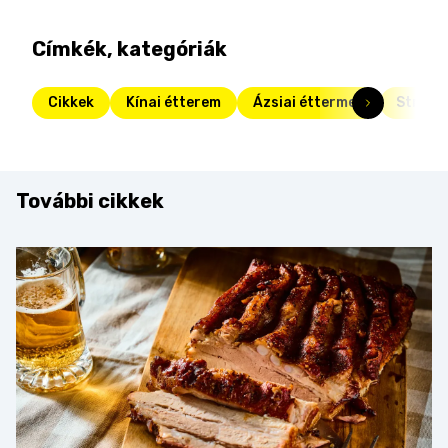
Címkék, kategóriák
Cikkek
Kínai étterem
Ázsiai éttermek
Street 
További cikkek