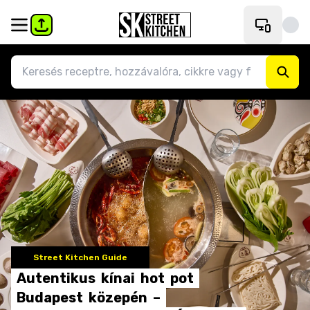
Street Kitchen Guide
Autentikus
kínai
hot
pot
Budapest
közepén
–