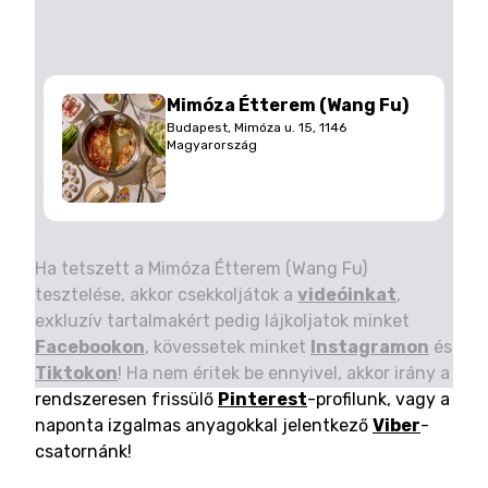
Mimóza Étterem (Wang Fu)
Budapest, Mimóza u. 15, 1146
Magyarország
Ha tetszett a Mimóza Étterem (Wang Fu)
tesztelése, akkor csekkoljátok a
videóinkat
,
exkluzív tartalmakért pedig lájkoljatok minket
Facebookon
, kövessetek minket
Instagramon
és
Tiktokon
! Ha nem éritek be ennyivel, akkor irány a
rendszeresen frissülő
Pinterest
-profilunk, vagy a
naponta izgalmas anyagokkal jelentkező
Viber
-
csatornánk!