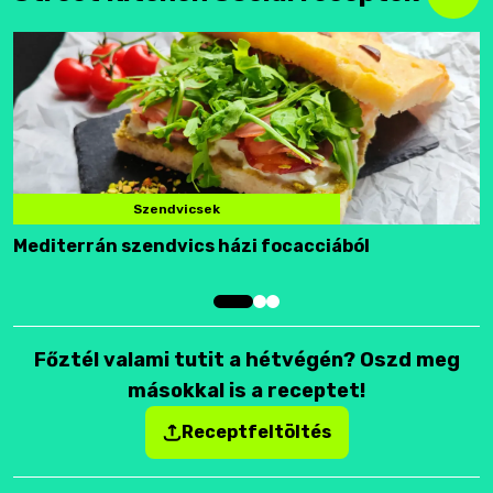
Szendvicsek
Mediterrán szendvics házi focacciából
F
Főztél valami tutit a hétvégén? Oszd meg
másokkal is a receptet!
Receptfeltöltés