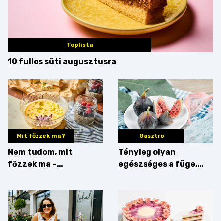
Toplista
10 fullos süti augusztusra
Mit főzzek ma?
Gasztro
Nem tudom, mit
Tényleg olyan
főzzek ma –
egészséges a füge,
Villámgyors menü
mint amilyennek
gondoljuk?