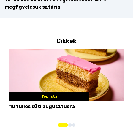
megfigyelésük sztárja!
Cikkek
Toplista
10 fullos süti augusztusra
Nem
me