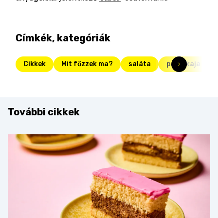
Címkék, kategóriák
Cikkek
Mit főzzek ma?
saláta
partykaja
További cikkek