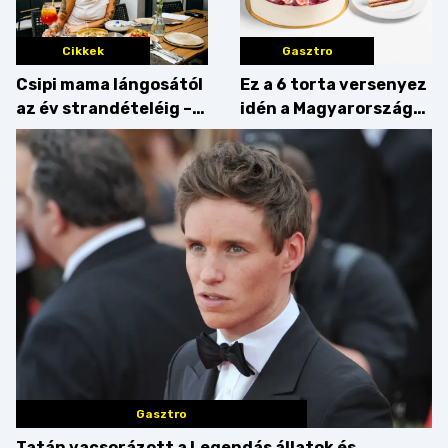
Cikkek
Gasztro
Csipi mama lángosától
Ez a 6 torta versenyez
az év strandételéig –
idén a Magyarország
idén is felzabáltuk a
tortája címért
Balaton déli partját
Gasztro
Tatán vacsorázott a Legendás állatok és