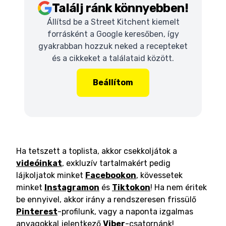
Találj ránk könnyebben!
Állítsd be a Street Kitchent kiemelt
forrásként a Google keresőben, így
gyakrabban hozzuk neked a recepteket
és a cikkeket a találataid között.
Beállítom
Ha tetszett a toplista, akkor csekkoljátok a
videóinkat
, exkluzív tartalmakért pedig
lájkoljatok minket
Facebookon
, kövessetek
minket
Instagramon
és
Tiktokon
! Ha nem éritek
be ennyivel, akkor irány a rendszeresen frissülő
Pinterest
-profilunk, vagy a naponta izgalmas
anyagokkal jelentkező
Viber
-csatornánk!