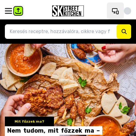
Mit főzzek ma?
Nem
tudom,
mit
főzzek
ma
–