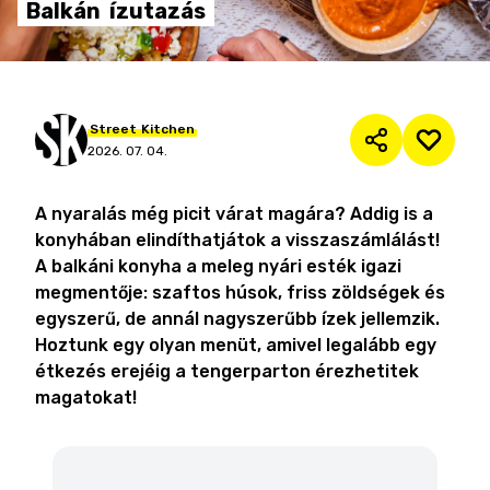
Balkán
ízutazás
Street
Kitchen
2026. 07. 04.
A nyaralás még picit várat magára? Addig is a
konyhában elindíthatjátok a visszaszámlálást!
A balkáni konyha a meleg nyári esték igazi
megmentője: szaftos húsok, friss zöldségek és
egyszerű, de annál nagyszerűbb ízek jellemzik.
Hoztunk egy olyan menüt, amivel legalább egy
étkezés erejéig a tengerparton érezhetitek
magatokat!