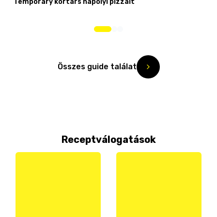
Temporary kortárs nápolyi pizzáit
Összes guide találat
Receptválogatások