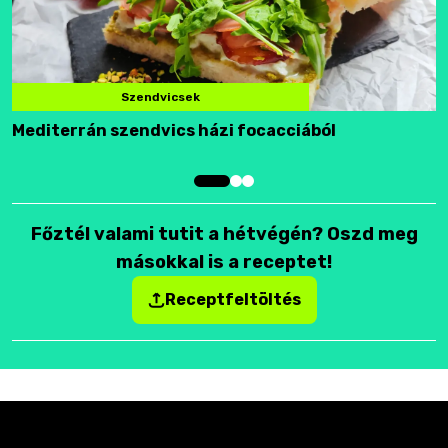
Szendvicsek
Mediterrán szendvics házi focacciából
F
Főztél valami tutit a hétvégén? Oszd meg
másokkal is a receptet!
Receptfeltöltés