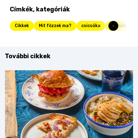
Címkék, kategóriák
Cikkek
Mit főzzek ma?
csicsóka
csicsókakré
További cikkek