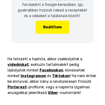
forrásként a Google keresőben, így
gyakrabban hozzuk neked a recepteket
és a cikkeket a találataid között.
Beállítom
Ha tetszett a toplista, akkor csekkoljátok a
videóinkat
, exkluzív tartalmakért pedig
lájkoljatok minket
Facebookon
, kövessetek
minket
Instagramon
és
Tiktokon
! Ha nem éritek
be ennyivel, akkor irány a rendszeresen frissülő
Pinterest
-profilunk, vagy a naponta izgalmas
anyagokkal jelentkező
Viber
-csatornánk!