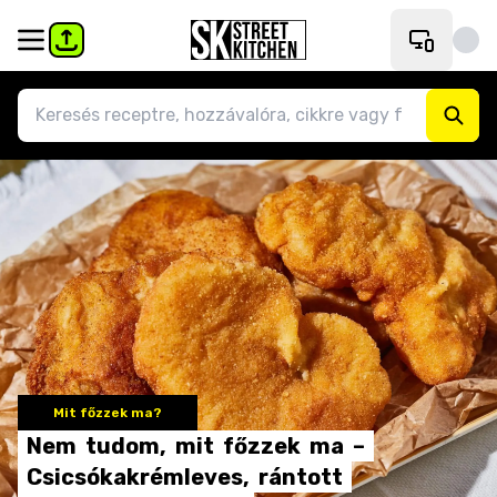
Mit főzzek ma?
Nem
tudom,
mit
főzzek
ma
–
Csicsókakrémleves,
rántott