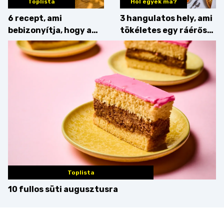
Toplista
Hol egyek ma?
6 recept, ami
3 hangulatos hely, ami
bebizonyítja, hogy a
tökéletes egy ráérős
barack húsok mellé is
hétvégi ebédhez
zseniális
Toplista
10 fullos süti augusztusra