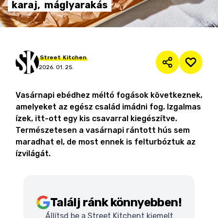
karaj,
máglyarakás
Street
Kitchen
2026. 01. 25.
Vasárnapi ebédhez méltó fogások következnek,
amelyeket az egész család imádni fog. Izgalmas
ízek, itt-ott egy kis csavarral kiegészítve.
Természetesen a vasárnapi rántott hús sem
maradhat el, de most ennek is felturbóztuk az
ízvilágát.
Találj ránk könnyebben!
Állítsd be a Street Kitchent kiemelt