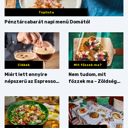
Toplista
Pénztárcabarát napi menü Domától
Cikkek
Mit főzzek ma?
Miért lett ennyire
Nem tudom, mit
népszerű az Espresso
főzzek ma – Zöldség
Martini – és mit
minden mennyiségben
érdemes enni mellé?