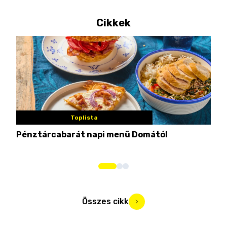
Cikkek
Toplista
Pénztárcabarát napi menü Domától
Mié
Mar
Összes cikk