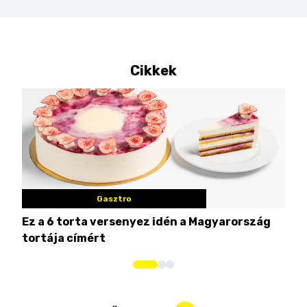
Cikkek
Gasztro
Ez a 6 torta versenyez idén a Magyarország
Tat
tortája címért
meg