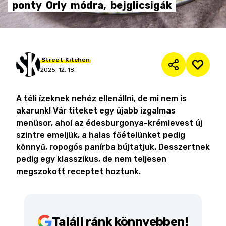
ponty
Orly
módra,
bejglicsigák
Street
Kitchen
2025. 12. 18.
A téli ízeknek nehéz ellenállni, de mi nem is
akarunk! Vár titeket egy újabb izgalmas
menüsor, ahol az édesburgonya-krémlevest új
szintre emeljük, a halas főételünket pedig
könnyű, ropogós panírba bújtatjuk. Desszertnek
pedig egy klasszikus, de nem teljesen
megszokott receptet hoztunk.
Találj ránk könnyebben!