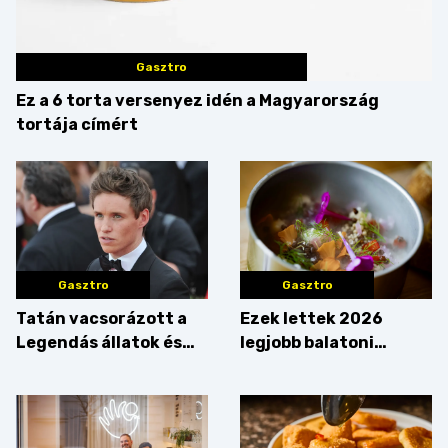
Gasztro
Ez a 6 torta versenyez idén a Magyarország
tortája címért
Gasztro
Gasztro
Tatán vacsorázott a
Ezek lettek 2026
Legendás állatok és
legjobb balatoni
megfigyelésük sztárja!
strandételei –
végigkóstoltuk a
győzteseket