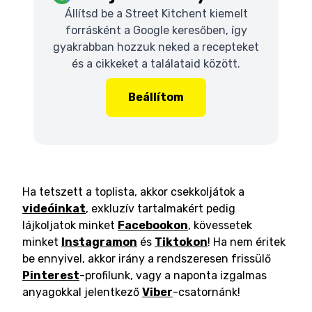
Állítsd be a Street Kitchent kiemelt
forrásként a Google keresőben, így
gyakrabban hozzuk neked a recepteket
és a cikkeket a találataid között.
Beállítom
Ha tetszett a toplista, akkor csekkoljátok a
videóinkat
, exkluzív tartalmakért pedig
lájkoljatok minket
Facebookon
, kövessetek
minket
Instagramon
és
Tiktokon
! Ha nem éritek
be ennyivel, akkor irány a rendszeresen frissülő
Pinterest
-profilunk, vagy a naponta izgalmas
anyagokkal jelentkező
Viber
-csatornánk!