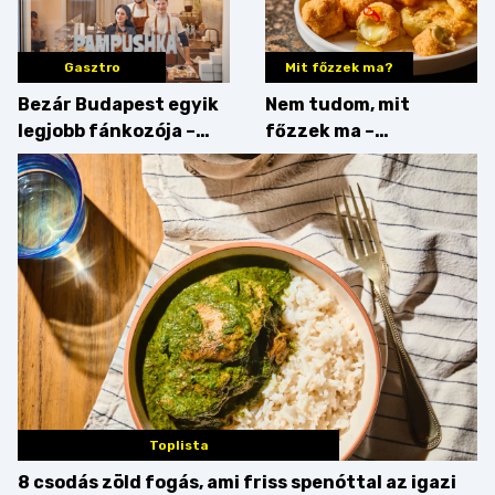
Gasztro
Mit főzzek ma?
Bezár Budapest egyik
Nem tudom, mit
legjobb fánkozója –
főzzek ma –
búcsúzik a Pampushka
Főszerepben a
camembert
Toplista
8 csodás zöld fogás, ami friss spenóttal az igazi