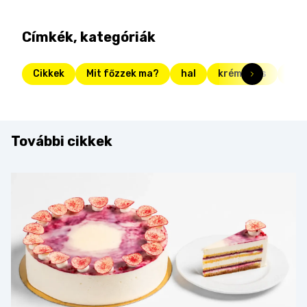
Címkék, kategóriák
Cikkek
Mit főzzek ma?
hal
krémleves
csi
További cikkek