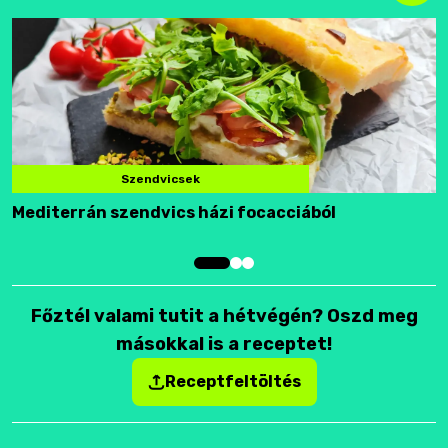
Szendvicsek
Mediterrán szendvics házi focacciából
F
Főztél valami tutit a hétvégén? Oszd meg
másokkal is a receptet!
Receptfeltöltés