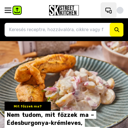
Mit főzzek ma?
Nem
tudom,
mit
főzzek
ma
–
Édesburgonya-krémleves,