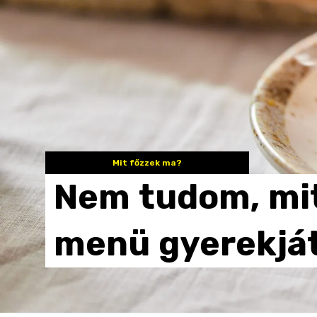
Mit főzzek ma?
Nem
tudom,
mi
menü
gyerekjá