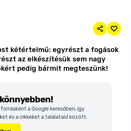
st kétértelmű: egyrészt a fogások
részt az elkészítésük sem nagy
okért pedig bármit megteszünk!
k könnyebben!
t forrásként a Google keresőben, így
t és a cikkeket a találataid között.