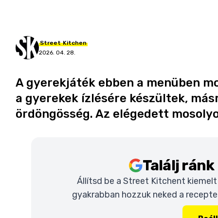
Street
Kitchen
2026. 04. 28.
A gyerekjáték ebben a menüben mo
a gyerekek ízlésére készültek, más
ördöngösség. Az elégedett mosoly
Találj rán
Állítsd be a Street Kitchent kiemel
gyakrabban hozzuk neked a recepteke