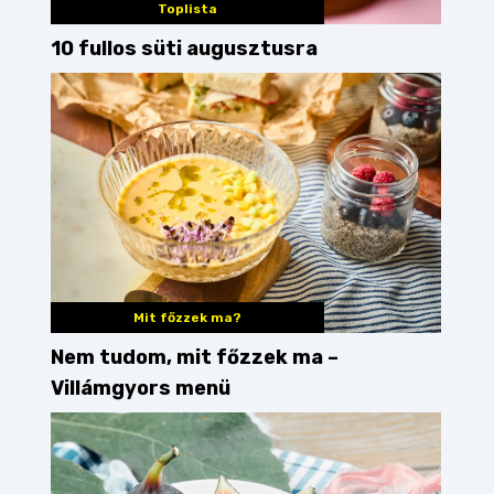
Toplista
10 fullos süti augusztusra
Mit főzzek ma?
Nem tudom, mit főzzek ma –
Villámgyors menü