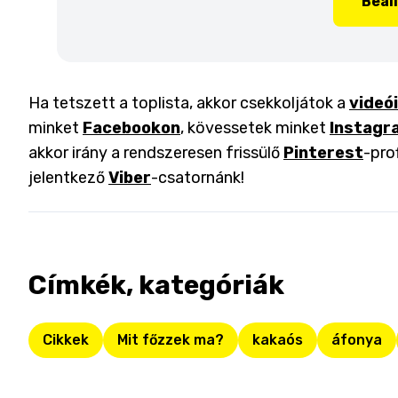
Beál
Ha tetszett a toplista, akkor csekkoljátok a
videó
minket
Facebookon
, kövessetek minket
Instagr
akkor irány a rendszeresen frissülő
Pinterest
-pro
jelentkező
Viber
-csatornánk!
Címkék, kategóriák
Cikkek
Mit főzzek ma?
kakaós
áfonya