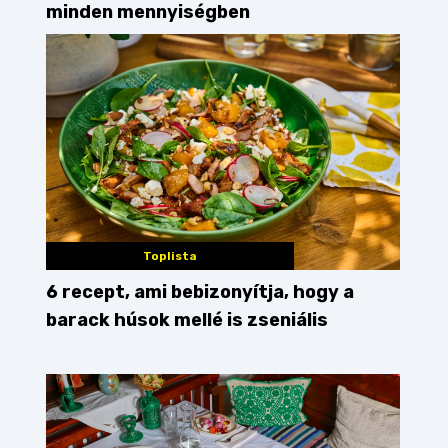
minden mennyiségben
Toplista
6 recept, ami bebizonyítja, hogy a
barack húsok mellé is zseniális
rekek
gyerek
nem tudom mit főzzek
mit főzze