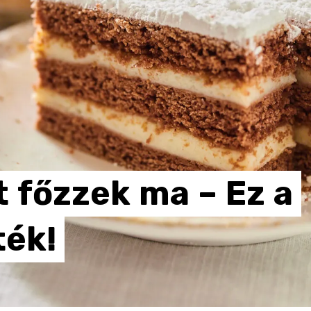
t
főzzek
ma
–
Ez
a
ték!