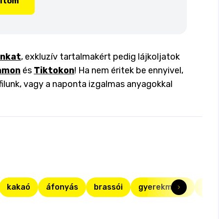
lítom
inkat
, exkluzív tartalmakért pedig lájkoljatok
amon
és
Tiktokon
! Ha nem éritek be ennyivel,
filunk, vagy a naponta izgalmas anyagokkal
kakaó
áfonyás
brassói
gyerekmenü
gye