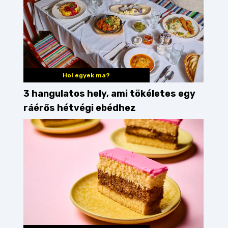
Hol egyek ma?
3 hangulatos hely, ami tökéletes egy
ráérős hétvégi ebédhez