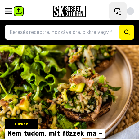
Cikkek
Nem
tudom,
mit
főzzek
ma
–