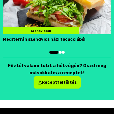
Szendvicsek
Mediterrán szendvics házi focacciából
F
Főztél valami tutit a hétvégén? Oszd meg
másokkal is a receptet!
Receptfeltöltés