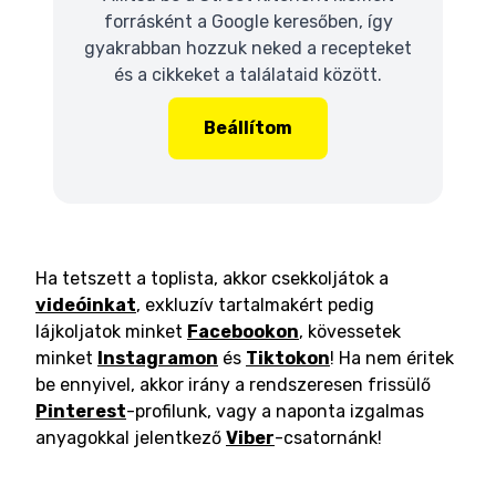
forrásként a Google keresőben, így
gyakrabban hozzuk neked a recepteket
és a cikkeket a találataid között.
Beállítom
Ha tetszett a toplista, akkor csekkoljátok a
videóinkat
, exkluzív tartalmakért pedig
lájkoljatok minket
Facebookon
, kövessetek
minket
Instagramon
és
Tiktokon
! Ha nem éritek
be ennyivel, akkor irány a rendszeresen frissülő
Pinterest
-profilunk, vagy a naponta izgalmas
anyagokkal jelentkező
Viber
-csatornánk!