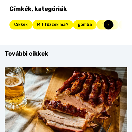
Címkék, kategóriák
Cikkek
Mit főzzek ma?
gomba
málna
bul
További cikkek