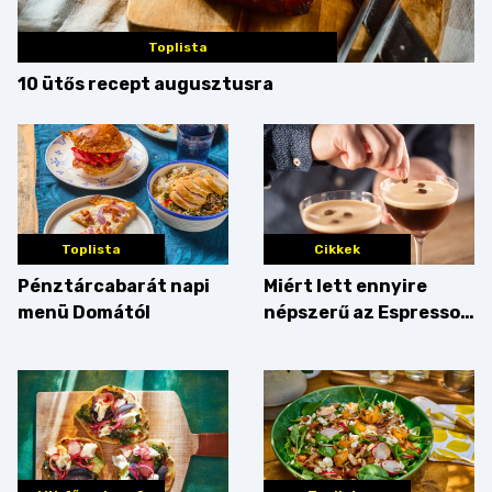
Toplista
10 ütős recept augusztusra
Toplista
Cikkek
Pénztárcabarát napi
Miért lett ennyire
menü Domától
népszerű az Espresso
Martini – és mit
érdemes enni mellé?