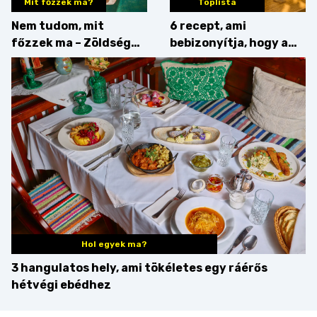
Mit főzzek ma?
Toplista
Nem tudom, mit
6 recept, ami
főzzek ma – Zöldség
bebizonyítja, hogy a
minden mennyiségben
barack húsok mellé is
zseniális
Hol egyek ma?
3 hangulatos hely, ami tökéletes egy ráérős
hétvégi ebédhez