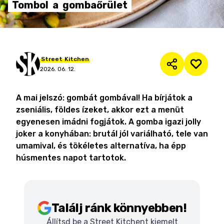
Tombol
a
gombaőrület
Street
Kitchen
2026. 06. 12.
A mai jelszó: gombát gombával! Ha bírjátok a
zseniális, földes ízeket, akkor ezt a menüt
egyenesen imádni fogjátok. A gomba igazi jolly
joker a konyhában: brutál jól variálható, tele van
umamival, és tökéletes alternatíva, ha épp
húsmentes napot tartotok.
Találj ránk könnyebben!
Állítsd be a Street Kitchent kiemelt