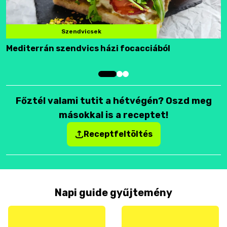
Szendvicsek
Mediterrán szendvics házi focacciából
F
Főztél valami tutit a hétvégén? Oszd meg
másokkal is a receptet!
Receptfeltöltés
Napi guide gyűjtemény