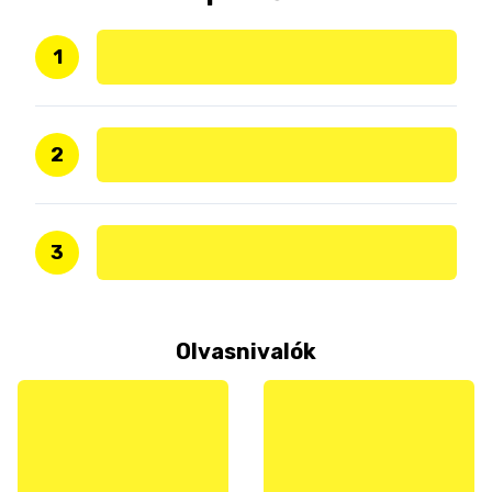
1
2
3
Olvasnivalók