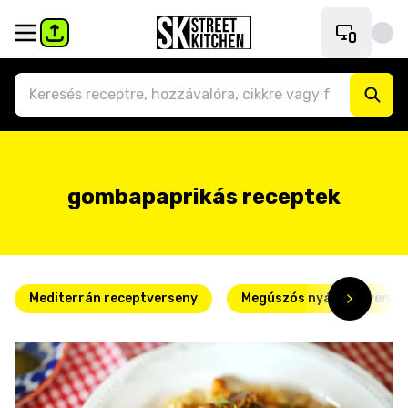
gombapaprikás receptek
Mediterrán receptverseny
Megúszós nyári kedvence