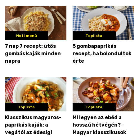
Heti menü
Toplista
7 nap 7 recept: ütős
5 gombapaprikás
gombás kaják minden
recept, ha bolondultok
napra
érte
Toplista
Toplista
Klasszikus magyaros-
Mi legyen az ebéd a
paprikás kaják: a
hosszú hétvégén? –
vegától az édesig!
Magyar klasszikusok