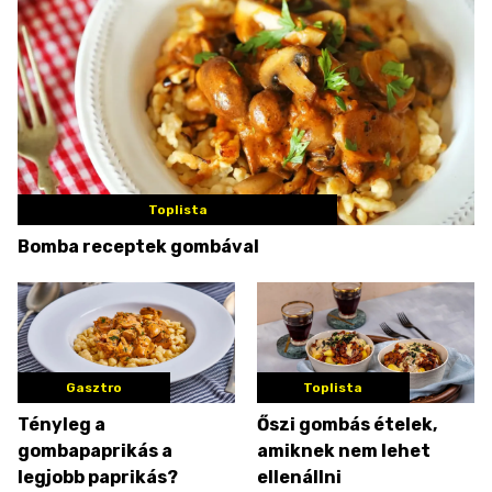
Toplista
Bomba receptek gombával
Gasztro
Toplista
Tényleg a
Őszi gombás ételek,
gombapaprikás a
amiknek nem lehet
legjobb paprikás?
ellenállni