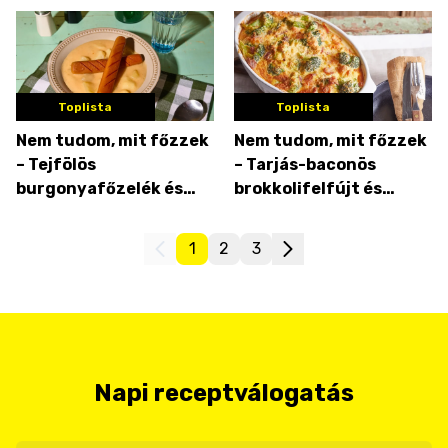
Toplista
Toplista
Nem tudom, mit főzzek
Nem tudom, mit főzzek
– Tejfölös
– Tarjás-baconös
burgonyafőzelék és
brokkolifelfújt és
gombapaprikás kapros
gombapaprikás
túrós nokedlivel
1
2
3
Napi receptválogatás