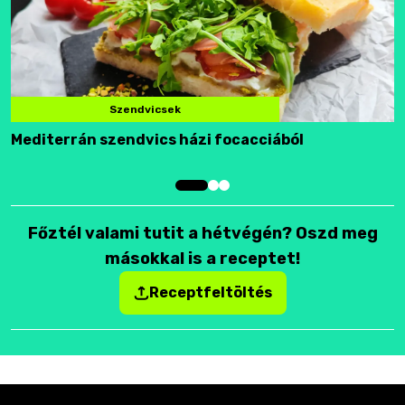
Szendvicsek
Mediterrán szendvics házi focacciából
F
Főztél valami tutit a hétvégén? Oszd meg
másokkal is a receptet!
Receptfeltöltés