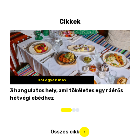
Cikkek
Hol egyek ma?
3 hangulatos hely, ami tökéletes egy ráérős
10 
hétvégi ebédhez
Összes cikk