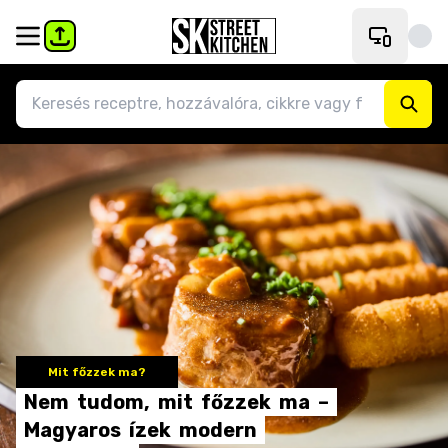
Mit főzzek ma?
Nem
tudom,
mit
főzzek
ma
–
Magyaros
ízek
modern