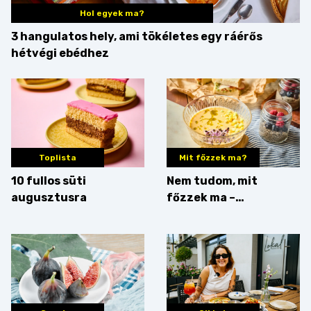
Hol egyek ma?
3 hangulatos hely, ami tökéletes egy ráérős
hétvégi ebédhez
Toplista
Mit főzzek ma?
10 fullos süti
Nem tudom, mit
augusztusra
főzzek ma –
Villámgyors menü