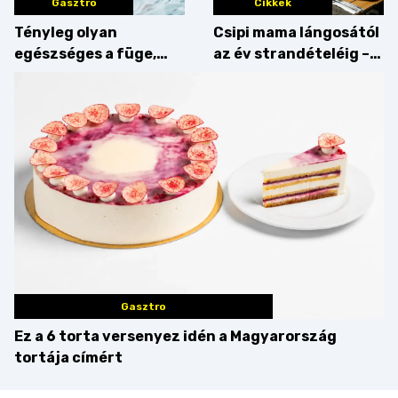
Gasztro
Cikkek
Tényleg olyan
Csipi mama lángosától
egészséges a füge,
az év strandételéig –
mint amilyennek
idén is felzabáltuk a
gondoljuk?
Balaton déli partját
Gasztro
Ez a 6 torta versenyez idén a Magyarország
tortája címért