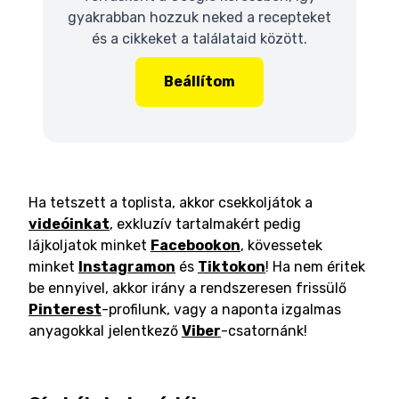
gyakrabban hozzuk neked a recepteket
és a cikkeket a találataid között.
Beállítom
Ha tetszett a toplista, akkor csekkoljátok a
videóinkat
, exkluzív tartalmakért pedig
lájkoljatok minket
Facebookon
, kövessetek
minket
Instagramon
és
Tiktokon
! Ha nem éritek
be ennyivel, akkor irány a rendszeresen frissülő
Pinterest
-profilunk, vagy a naponta izgalmas
anyagokkal jelentkező
Viber
-csatornánk!