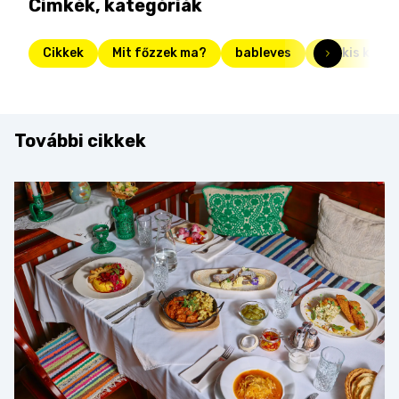
Címkék, kategóriák
Cikkek
Mit főzzek ma?
bableves
csokis keksz
További cikkek