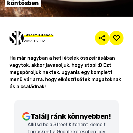
köntösben
Street
Kitchen
2026. 02. 02.
Ha már nagyban a heti ételek összeírásában
vagytok, akkor javasoljuk, hogy stop! :D Ezt
megspóroljuk nektek, ugyanis egy komplett
menü vár arra, hogy elkészítsétek magatoknak
és a családnak!
Találj ránk könnyebben!
Állítsd be a Street Kitchent kiemelt
forrásként a Google keresőben, így