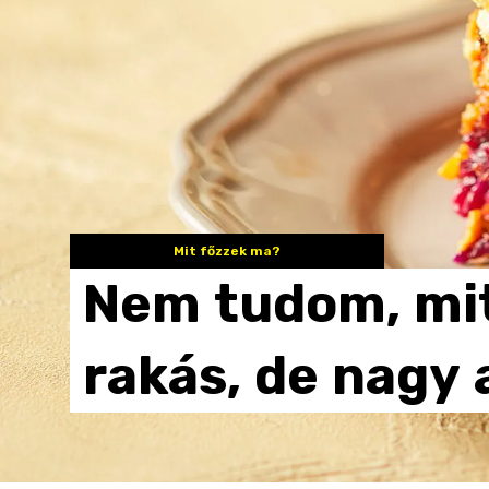
Mit főzzek ma?
Nem
tudom,
mi
rakás,
de
nagy