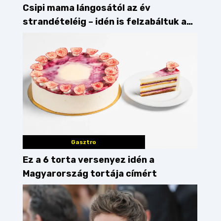
Csipi mama lángosától az év
strandételéig – idén is felzabáltuk a
Balaton déli partját
Gasztro
Ez a 6 torta versenyez idén a
Magyarország tortája címért