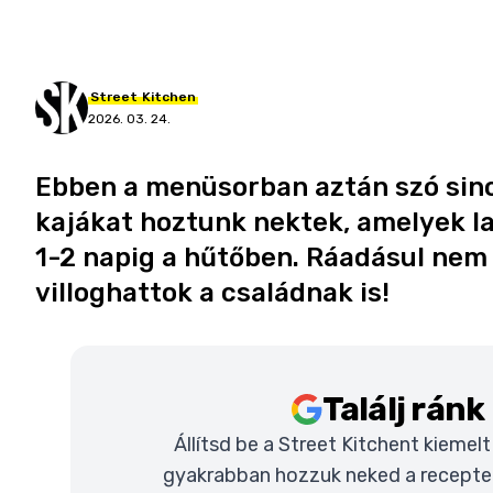
Street
Kitchen
2026. 03. 24.
Ebben a menüsorban aztán szó sinc
kajákat hoztunk nektek, amelyek la
1-2 napig a hűtőben. Ráadásul nem 
villoghattok a családnak is!
Találj rán
Állítsd be a Street Kitchent kiemel
gyakrabban hozzuk neked a recepteke