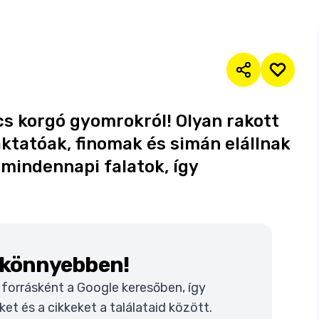
s korgó gyomrokról! Olyan rakott
ktatóak, finomak és simán elállnak
mindennapi falatok, így
k könnyebben!
t forrásként a Google keresőben, így
t és a cikkeket a találataid között.