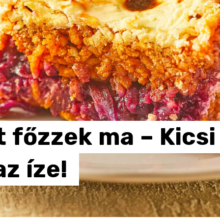
t
főzzek
ma
–
Kicsi
az
íze!