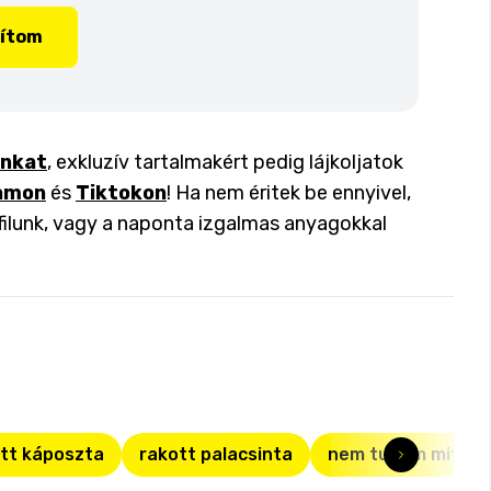
lítom
inkat
, exkluzív tartalmakért pedig lájkoljatok
amon
és
Tiktokon
! Ha nem éritek be ennyivel,
filunk, vagy a naponta izgalmas anyagokkal
tt káposzta
rakott palacsinta
nem tudom mit fő