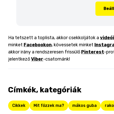
Beál
Ha tetszett a toplista, akkor csekkoljátok a
videó
minket
Facebookon
, kövessetek minket
Instagr
akkor irány a rendszeresen frissülő
Pinterest
-pro
jelentkező
Viber
-csatornánk!
Címkék, kategóriák
Cikkek
Mit főzzek ma?
mákos guba
rako