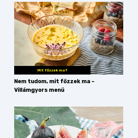
Mit főzzek ma?
Nem tudom, mit főzzek ma –
Villámgyors menü
zzek
mit főzzek
mit főzzek ma?