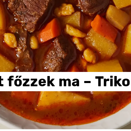
t
főzzek
ma
–
Triko