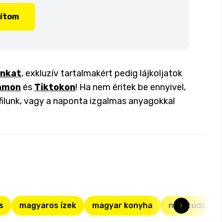
lítom
inkat
, exkluzív tartalmakért pedig lájkoljatok
amon
és
Tiktokon
! Ha nem éritek be ennyivel,
filunk, vagy a naponta izgalmas anyagokkal
s
magyaros ízek
magyar konyha
nem tudom mi