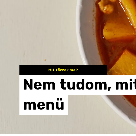
Mit főzzek ma?
Nem
tudom,
mi
menü