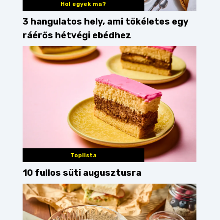
Hol egyek ma?
3 hangulatos hely, ami tökéletes egy
ráérős hétvégi ebédhez
Toplista
10 fullos süti augusztusra