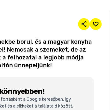
nekbe borul, és a magyar konyha
l! Nemcsak a szemeket, de az
z a felhozatal a legjobb módja
ltón ünnepeljünk!
k könnyebben!
t forrásként a Google keresőben, így
t és a cikkeket a találataid között.