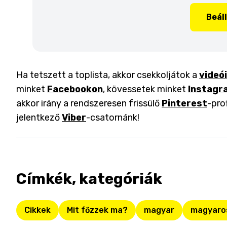
Beál
Ha tetszett a toplista, akkor csekkoljátok a
videó
minket
Facebookon
, kövessetek minket
Instagr
akkor irány a rendszeresen frissülő
Pinterest
-pro
jelentkező
Viber
-csatornánk!
Címkék, kategóriák
Cikkek
Mit főzzek ma?
magyar
magyaro