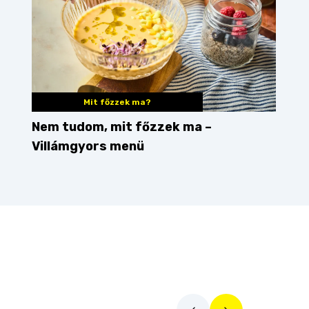
Mit főzzek ma?
Nem tudom, mit főzzek ma –
Villámgyors menü