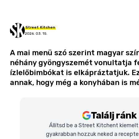
Street
Kitchen
2026. 03. 15.
A mai menü szó szerint magyar szí
néhány gyöngyszemét vonultatja fe
ízlelőbimbókat is elkápráztatjuk. E
annak, hogy még a konyhában is mé
Találj rán
Állítsd be a Street Kitchent kiemel
gyakrabban hozzuk neked a recepteke