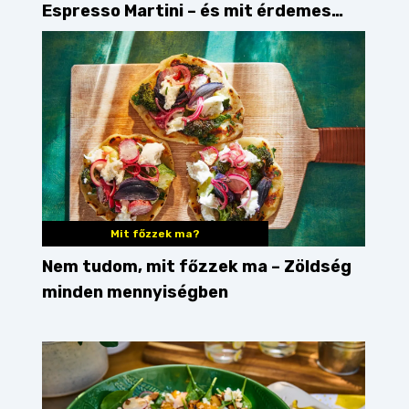
Espresso Martini – és mit érdemes
enni mellé?
Mit főzzek ma?
Nem tudom, mit főzzek ma – Zöldség
minden mennyiségben
t főzzek
mit főzzek
mit főzzek ma?
magyaros