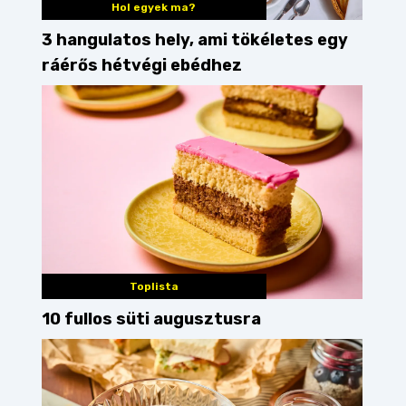
Hol egyek ma?
3 hangulatos hely, ami tökéletes egy
ráérős hétvégi ebédhez
Toplista
10 fullos süti augusztusra