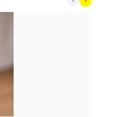
Mit főzzek ma?