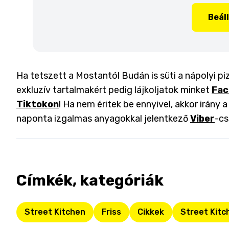
Beál
Ha tetszett a Mostantól Budán is süti a nápolyi pi
exkluzív tartalmakért pedig lájkoljatok minket
Fac
Tiktokon
! Ha nem éritek be ennyivel, akkor irány 
naponta izgalmas anyagokkal jelentkező
Viber
-cs
Címkék, kategóriák
Street Kitchen
Friss
Cikkek
Street Kitc