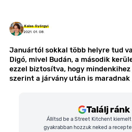
Kalas
Györgyi
2021. 01. 08.
Januártól sokkal több helyre tud val
Digó, mivel Budán, a második kerüle
ezzel biztosítva, hogy mindenkihez
szerint a járvány után is maradnak
Találj rán
Állítsd be a Street Kitchent kiemel
gyakrabban hozzuk neked a recepteke