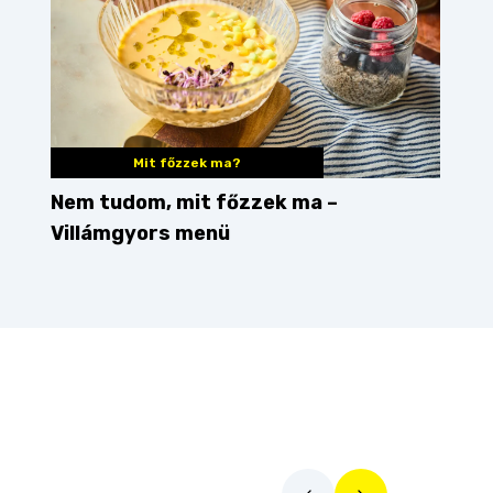
Mit főzzek ma?
Nem tudom, mit főzzek ma –
Villámgyors menü