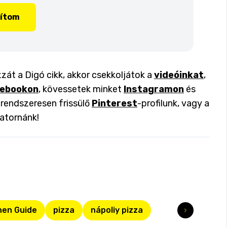
lítom
zzát a Digó cikk, akkor csekkoljátok a
videóinkat
,
ebookon
, kövessetek minket
Instagramon
és
a rendszeresen frissülő
Pinterest
-profilunk, vagy a
atornánk!
hen Guide
pizza
nápoliy pizza