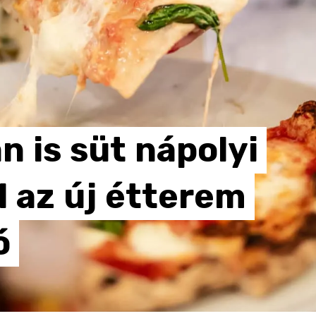
án
is
süt
nápolyi
l
az
új
étterem
ó