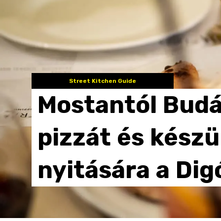
Street Kitchen Guide
Mostantól
Bud
pizzát
és
készü
nyitására
a
Dig