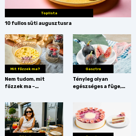
Toplista
10 fullos süti augusztusra
Mit főzzek ma?
Gasztro
Nem tudom, mit
Tényleg olyan
főzzek ma –
egészséges a füge,
Villámgyors menü
mint amilyennek
gondoljuk?