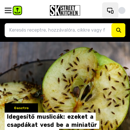
Gasztro
Idegesítő
muslicák:
ezeket
a
csapdákat
vesd
be
a
miniatűr