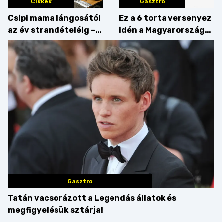
Cikkek
Gasztro
Csipi mama lángosától
Ez a 6 torta versenyez
az év strandételéig –
idén a Magyarország
idén is felzabáltuk a
tortája címért
Balaton déli partját
Gasztro
Tatán vacsorázott a Legendás állatok és
megfigyelésük sztárja!