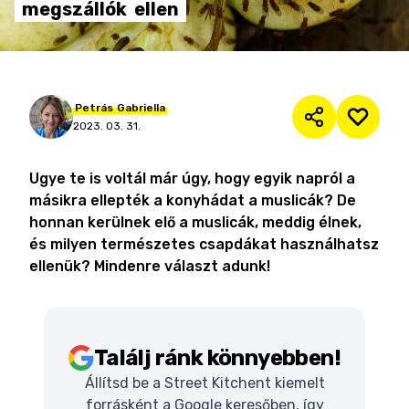
megszállók
ellen
Petrás
Gabriella
2023. 03. 31.
Ugye te is voltál már úgy, hogy egyik napról a
másikra ellepték a konyhádat a muslicák? De
honnan kerülnek elő a muslicák, meddig élnek,
és milyen természetes csapdákat használhatsz
ellenük? Mindenre választ adunk!
Találj ránk könnyebben!
Állítsd be a Street Kitchent kiemelt
forrásként a Google keresőben, így