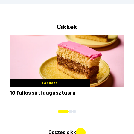
Cikkek
Toplista
10 fullos süti augusztusra
Nem
me
Összes cikk