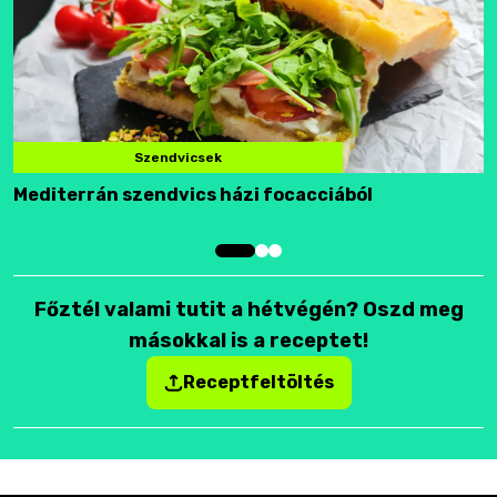
Szendvicsek
Mediterrán szendvics házi focacciából
F
Főztél valami tutit a hétvégén? Oszd meg
másokkal is a receptet!
Receptfeltöltés