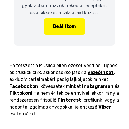
gyakrabban hozzuk neked a recepteket
és a cikkeket a találataid között.
Beállítom
Ha tetszett a Muslica ellen ezeket vesd be! Tippek
és trükkök cikk, akkor csekkoljátok a
videóinkat
,
exkluzív tartalmakért pedig lájkoljatok minket
Facebookon
, kövessetek minket
Instagramon
és
Tiktokon
! Ha nem éritek be ennyivel, akkor irány a
rendszeresen frissülő
Pinterest
-profilunk, vagy a
naponta izgalmas anyagokkal jelentkező
Viber
-
csatornánk!