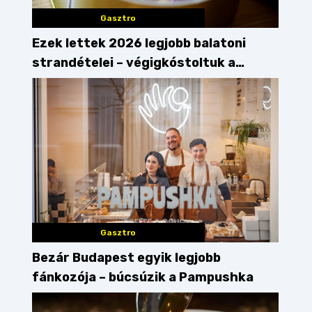
Gasztro
Ezek lettek 2026 legjobb balatoni
strandételei – végigkóstoltuk a
győzteseket
Gasztro
Bezár Budapest egyik legjobb
fánkozója – búcsúzik a Pampushka