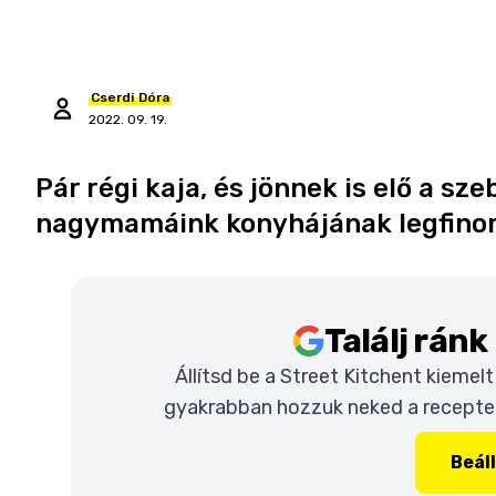
Cserdi
Dóra
2022. 09. 19.
Pár régi kaja, és jönnek is elő a sz
nagymamáink konyhájának legfinom
Találj rán
Állítsd be a Street Kitchent kiemel
gyakrabban hozzuk neked a recepteke
Beál