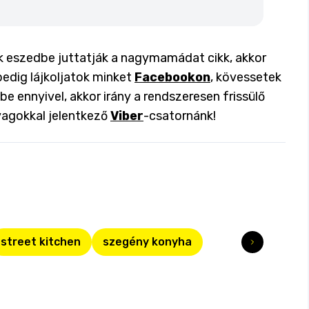
ik eszedbe juttatják a nagymamádat cikk, akkor
pedig lájkoljatok minket
Facebookon
, kövessetek
 be ennyivel, akkor irány a rendszeresen frissülő
yagokkal jelentkező
Viber
-csatornánk!
street kitchen
szegény konyha