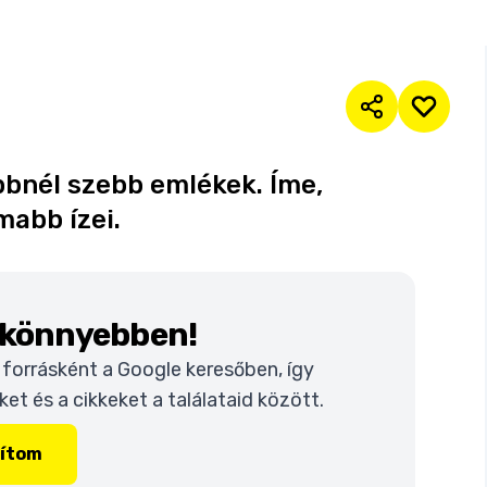
ebbnél szebb emlékek. Íme,
abb ízei.
k könnyebben!
t forrásként a Google keresőben, így
t és a cikkeket a találataid között.
lítom