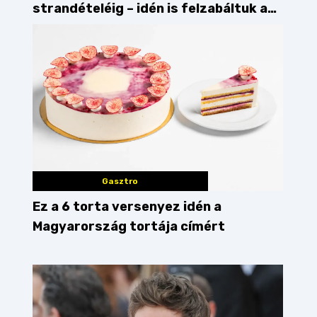
strandételéig – idén is felzabáltuk a
Balaton déli partját
Gasztro
Ez a 6 torta versenyez idén a
Magyarország tortája címért