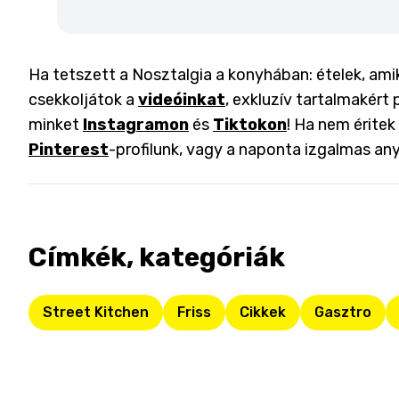
Ha tetszett a Nosztalgia a konyhában: ételek, am
csekkoljátok a
videóinkat
, exkluzív tartalmakért 
minket
Instagramon
és
Tiktokon
! Ha nem éritek
Pinterest
-profilunk, vagy a naponta izgalmas an
Címkék, kategóriák
Street Kitchen
Friss
Cikkek
Gasztro