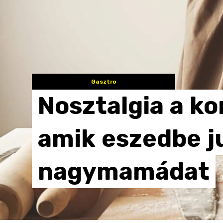
Gasztro
Nosztalgia
a
ko
amik
eszedbe
j
nagymamádat