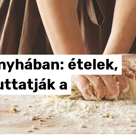
nyhában:
ételek,
uttatják
a