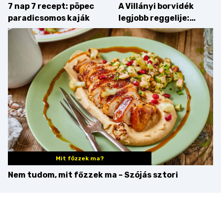
7 nap 7 recept: pöpec
A Villányi borvidék
paradicsomos kaják
legjobb reggelije:
kovászos kenyér és
gourmet pékáruk
Palkonyán
Mit főzzek ma?
Nem tudom, mit főzzek ma – Szójás sztori