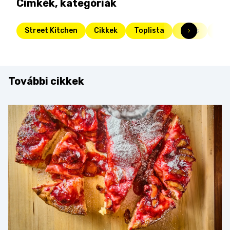
Címkék, kategóriák
Street Kitchen
Cikkek
Toplista
Friss
süti
További cikkek