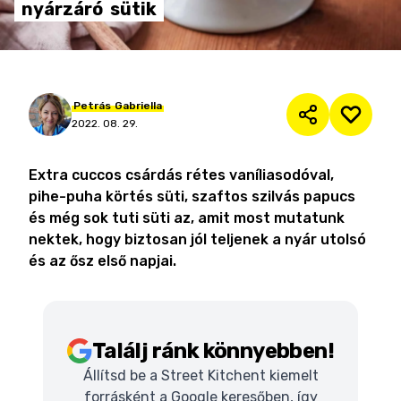
nyárzáró
sütik
Petrás
Gabriella
2022. 08. 29.
Extra cuccos csárdás rétes vaníliasodóval,
pihe-puha körtés süti, szaftos szilvás papucs
és még sok tuti süti az, amit most mutatunk
nektek, hogy biztosan jól teljenek a nyár utolsó
és az ősz első napjai.
Találj ránk könnyebben!
Állítsd be a Street Kitchent kiemelt
forrásként a Google keresőben, így