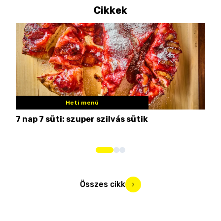
Cikkek
Heti menü
7 nap 7 süti: szuper szilvás sütik
Nem
Összes cikk