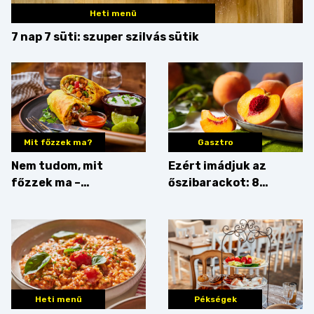
Heti menü
7 nap 7 süti: szuper szilvás sütik
Mit főzzek ma?
Gasztro
Nem tudom, mit
Ezért imádjuk az
főzzek ma –
őszibarackot: 8
Rostbomba
nyomós érv, hogy
augusztusban
feltankolj belőle
Heti menü
Pékségek