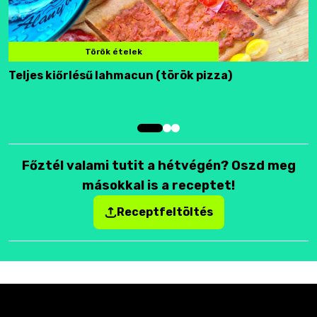
Török ételek
Teljes kiőrlésű lahmacun (török pizza)
F
Főztél valami tutit a hétvégén? Oszd meg
másokkal is a receptet!
Receptfeltöltés