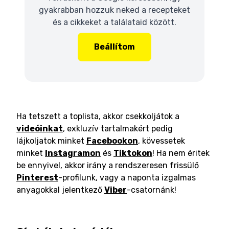
gyakrabban hozzuk neked a recepteket
és a cikkeket a találataid között.
Beállítom
Ha tetszett a toplista, akkor csekkoljátok a
videóinkat
, exkluzív tartalmakért pedig
lájkoljatok minket
Facebookon
, kövessetek
minket
Instagramon
és
Tiktokon
! Ha nem éritek
be ennyivel, akkor irány a rendszeresen frissülő
Pinterest
-profilunk, vagy a naponta izgalmas
anyagokkal jelentkező
Viber
-csatornánk!