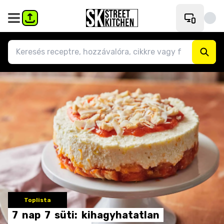
Toplista
7
nap
7
süti:
kihagyhatatlan