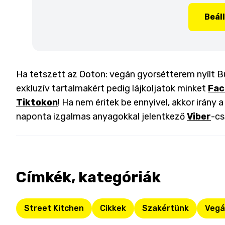
Beál
Ha tetszett az Ooton: vegán gyorsétterem nyílt Bu
exkluzív tartalmakért pedig lájkoljatok minket
Fac
Tiktokon
! Ha nem éritek be ennyivel, akkor irány 
naponta izgalmas anyagokkal jelentkező
Viber
-cs
Címkék, kategóriák
Street Kitchen
Cikkek
Szakértünk
Vegá