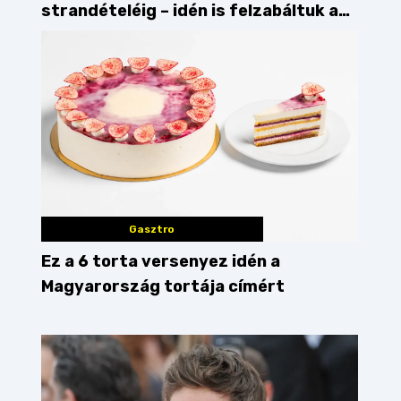
strandételéig – idén is felzabáltuk a
Balaton déli partját
Gasztro
Ez a 6 torta versenyez idén a
Magyarország tortája címért
n Guide
gyors
étterem
vegán