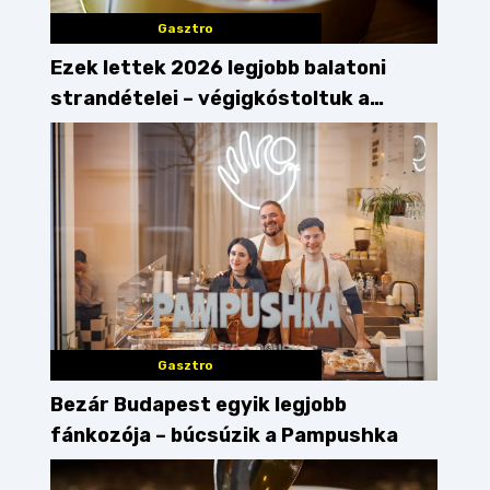
Gasztro
Ezek lettek 2026 legjobb balatoni
strandételei – végigkóstoltuk a
győzteseket
Gasztro
Bezár Budapest egyik legjobb
fánkozója – búcsúzik a Pampushka