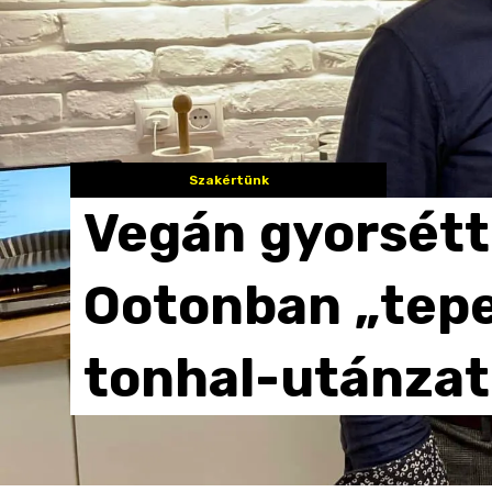
Szakértünk
Vegán
gyorsét
Ootonban
„tep
tonhal-utánzat