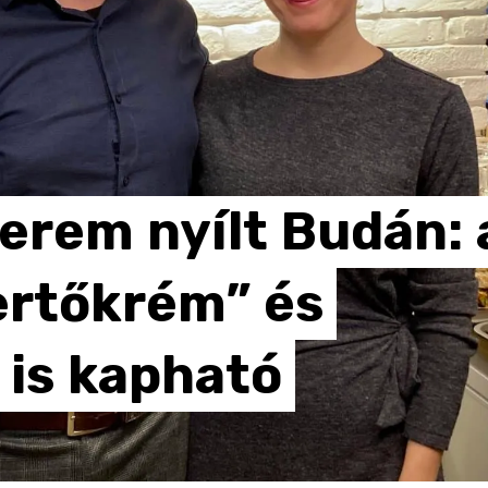
terem
nyílt
Budán:
ertőkrém”
és
is
kapható