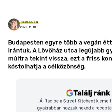
Gedeon
Lili
2022. 11. 10.
Budapesten egyre több a vegán étt
irántuk. A Lövőház utca legújabb
múltra tekint vissza, ezt a friss k
kóstolhatja a célközönség.
Találj rán
Állítsd be a Street Kitchent kiemel
gyakrabban hozzuk neked a recepteke