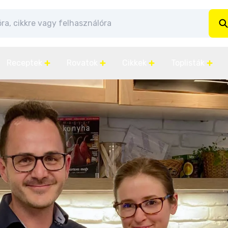
Receptek
Rovatok
Cikkek
Toplisták