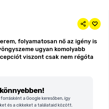
erem, folyamatosan nő az igény is
 gyöngyszeme ugyan komolyabb
oncepciót viszont csak nem régóta
k könnyebben!
t forrásként a Google keresőben, így
t és a cikkeket a találataid között.