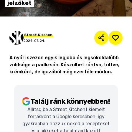
jelzőket
Street
Kitchen
2024. 07. 24.
A nyári szezon egyik legjobb és legsokoldalúbb
zöldsége a padlizsán. Készülhet rántva, töltve,
krémként, de igazából még ezerféle módon.
Találj ránk könnyebben!
Állítsd be a Street Kitchent kiemelt
forrásként a Google keresőben, így
gyakrabban hozzuk neked a recepteket
és a cikkeket a találataid között.