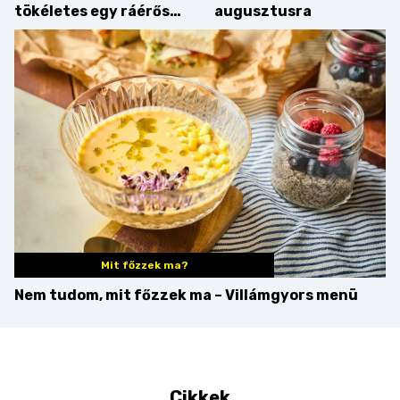
tökéletes egy ráérős
augusztusra
hétvégi ebédhez
Mit főzzek ma?
Nem tudom, mit főzzek ma – Villámgyors menü
Cikkek