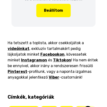
Beállítom
Ha tetszett a toplista, akkor csekkoljátok a
videóinkat
, exkluzív tartalmakért pedig
lájkoljatok minket
Facebookon
, kövessetek
minket
Instagramon
és
Tiktokon
! Ha nem éritek
be ennyivel, akkor irány a rendszeresen frissülő
Pinterest
-profilunk, vagy a naponta izgalmas
anyagokkal jelentkező
Viber
-csatornánk!
Címkék, kategóriák