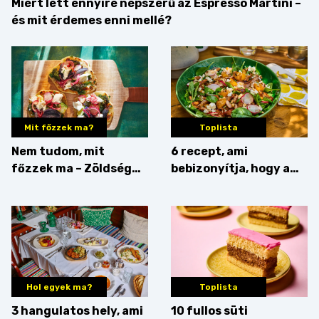
Miért lett ennyire népszerű az Espresso Martini –
és mit érdemes enni mellé?
Mit főzzek ma?
Toplista
Nem tudom, mit
6 recept, ami
főzzek ma – Zöldség
bebizonyítja, hogy a
minden mennyiségben
barack húsok mellé is
zseniális
Hol egyek ma?
Toplista
3 hangulatos hely, ami
10 fullos süti