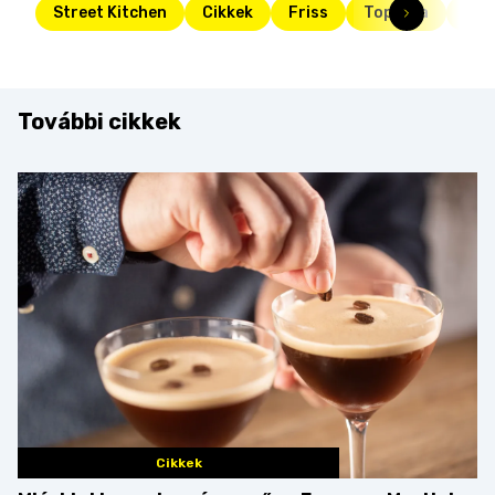
Street Kitchen
Cikkek
Friss
Toplista
pad
További cikkek
Cikkek