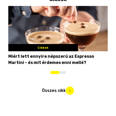
Cikkek
Miért lett ennyire népszerű az Espresso
Nem
Martini – és mit érdemes enni mellé?
men
Összes cikk