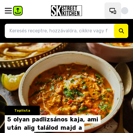
Toplista
5
olyan
padlizsános
kaja,
ami
után
alig
találod
majd
a