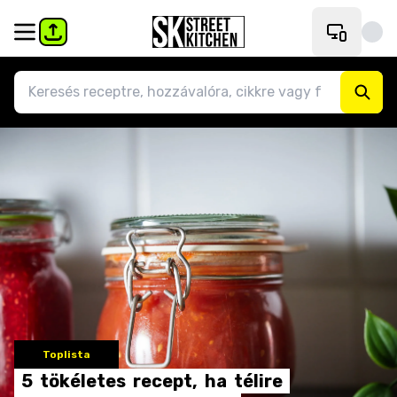
Toplista
5
tökéletes
recept,
ha
télire