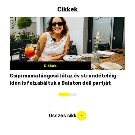
Cikkek
Cikkek
Csipi mama lángosától az év strandételéig –
Ez 
idén is felzabáltuk a Balaton déli partját
tor
Összes cikk