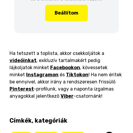
Beállítom
Ha tetszett a toplista, akkor csekkoljátok a
videóinkat
, exkluzív tartalmakért pedig
lájkoljatok minket
Facebookon
, kövessetek
minket
Instagramon
és
Tiktokon
! Ha nem éritek
be ennyivel, akkor irány a rendszeresen frissülő
Pinterest
-profilunk, vagy a naponta izgalmas
anyagokkal jelentkező
Viber
-csatornánk!
Címkék, kategóriák