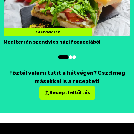
Szendvicsek
Mediterrán szendvics házi focacciából
F
Főztél valami tutit a hétvégén? Oszd meg
másokkal is a receptet!
Receptfeltöltés