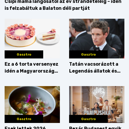
Csipi mama lángosától az év strandételéig – idén
is felzabáltuk a Balaton déli partját
Gasztro
Gasztro
Ez a 6 torta versenyez
Tatán vacsorázott a
idén a Magyarország
Legendás állatok és
tortája címért
megfigyelésük sztárja!
Gasztro
Gasztro
Ezek lettek 2026
Bezár Budapest egyik