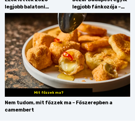
legjobb balatoni
legjobb fánkozója –
strandételei –
búcsúzik a Pampushka
végigkóstoltuk a
győzteseket
Mit főzzek ma?
Nem tudom, mit főzzek ma – Főszerepben a
camembert