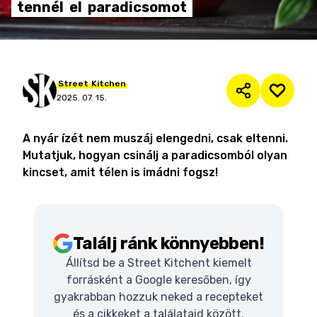
tennél
el
paradicsomot
Street
Kitchen
2025. 07. 15.
A nyár ízét nem muszáj elengedni, csak eltenni.
Mutatjuk, hogyan csinálj a paradicsomból olyan
kincset, amit télen is imádni fogsz!
Találj ránk könnyebben!
Állítsd be a Street Kitchent kiemelt
forrásként a Google keresőben, így
gyakrabban hozzuk neked a recepteket
és a cikkeket a találataid között.