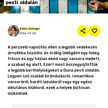
pesti
oldalán
Kalas
Györgyi
2026. 07. 02.
A perzselő napsütés ellen a legjobb védekezés
árnyékba húzódni, és órákig üldögélni egy hideg
fröccs és egy házias ebéd vagy vacsora mellett,
a szabad ég alatt. Ezért most összegyűjtöttük
a legjobb kerthelyiségeket a Duna pesti oldalán.
Legyen szó családi kirándulásról, romantikus
vacsoráról, baráti lazulásról vagy egy egész
délutános kiülésről, ezek a helyek biztosan
működnek.