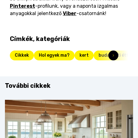
Pinterest
-profilunk, vagy a naponta izgalmas
anyagokkal jelentkező
Viber
-csatornánk!
Címkék, kategóriák
Cikkek
Hol egyek ma?
kert
budapesti éttere
További cikkek