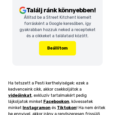
Találj ránk könnyebben!
Állítsd be a Street Kitchent kiemelt
forrásként a Google keresőben, így
gyakrabban hozzuk neked a recepteket
és a cikkeket a találataid között.
Beállítom
Ha tetszett a Pesti kerthelyiségek: ezek a
kedvenceink cikk, akkor csekkoljátok a
videóinkat
, exkluzív tartalmakért pedig
lájkoljatok minket
Facebookon
, kövessetek
minket
Instagramon
és
Tiktokon
! Ha nem éritek
be ennyivel, akkor irány a rendszeresen frissülő