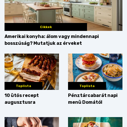
Cikkek
Amerikai konyha: álom vagy mindennapi
bosszúság? Mutatjuk az érveket
Toplista
Toplista
10 ütős recept
Pénztárcabarát napi
augusztusra
menü Domától