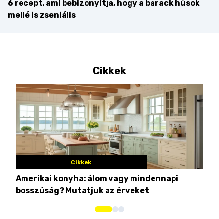
6 recept, ami bebizonyítja, hogy a barack húsok
mellé is zseniális
Cikkek
Cikkek
Amerikai konyha: álom vagy mindennapi
10 
bosszúság? Mutatjuk az érveket