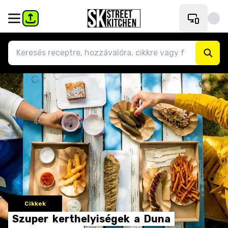
Cikkek
Szuper
kerthelyiségek
a
Duna