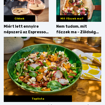
Cikkek
Mit főzzek ma?
Miért lett ennyire
Nem tudom, mit
népszerű az Espresso
főzzek ma – Zöldség
Martini – és mit
minden mennyiségben
érdemes enni mellé?
Toplista