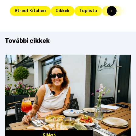
Street Kitchen
Cikkek
Toplista
Friss
pör
További cikkek
Cikkek