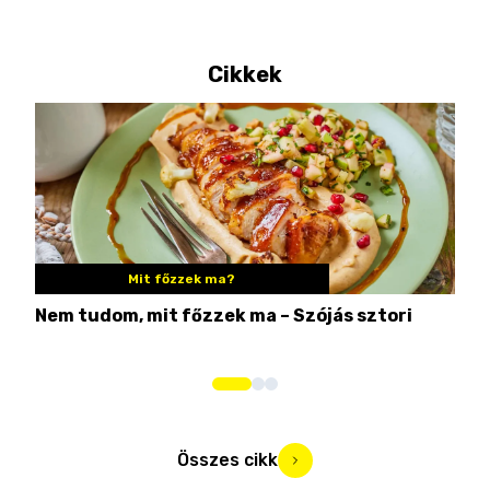
Cikkek
Mit főzzek ma?
Nem tudom, mit főzzek ma – Szójás sztori
Ame
bos
Összes cikk