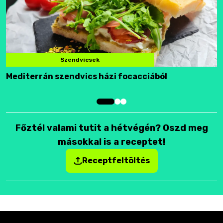
Szendvicsek
Mediterrán szendvics házi focacciából
F
Főztél valami tutit a hétvégén? Oszd meg
másokkal is a receptet!
Receptfeltöltés