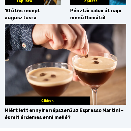
Toplista
Toplista
10 ütős recept
Pénztárcabarát napi
augusztusra
menü Domától
Cikkek
Miért lett ennyire népszerű az Espresso Martini –
és mit érdemes enni mellé?