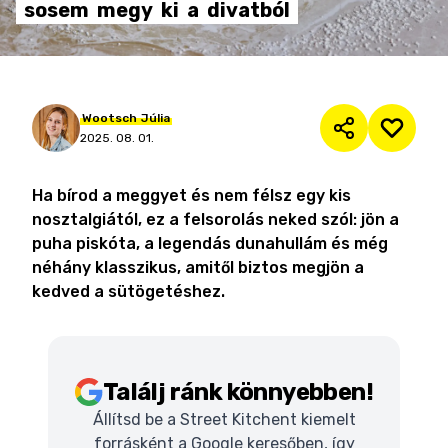
sosem
megy
ki
a
divatból
Wootsch
Júlia
2025. 08. 01.
Ha bírod a meggyet és nem félsz egy kis
nosztalgiától, ez a felsorolás neked szól: jön a
puha piskóta, a legendás dunahullám és még
néhány klasszikus, amitől biztos megjön a
kedved a sütögetéshez.
Találj ránk könnyebben!
Állítsd be a Street Kitchent kiemelt
forrásként a Google keresőben, így