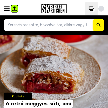
Toplista
6
retró
meggyes
süti,
ami