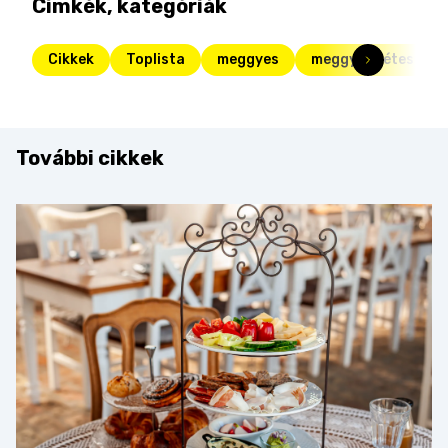
Címkék, kategóriák
Cikkek
Toplista
meggyes
meggyes rétes
További cikkek