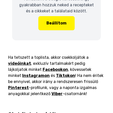
gyakrabban hozzuk neked a recepteket
és a cikkeket a találataid között.
Beállítom
Ha tetszett a toplista, akkor csekkoljátok a
videóinkat
, exkluzív tartalmakért pedig
lájkoljatok minket
Facebookon
, kövessetek
minket
Instagramon
és
Tiktokon
! Ha nem éritek
be ennyivel, akkor irány a rendszeresen frissülő
Pinterest
-profilunk, vagy a naponta izgalmas
anyagokkal jelentkező
Viber
-csatornánk!