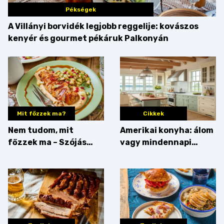
Pékségek
A Villányi borvidék legjobb reggelije: kovászos
kenyér és gourmet pékáruk Palkonyán
Mit főzzek ma?
Cikkek
Nem tudom, mit
Amerikai konyha: álom
főzzek ma – Szójás
vagy mindennapi
sztori
bosszúság? Mutatjuk
az érveket