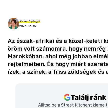
Kalas
Györgyi
2026. 06. 15.
Az észak-afrikai és a közel-keleti
öröm volt számomra, hogy nemrég 
Marokkóban, ahol még jobban elmé
rejtelmeiben. És hogy miért szeret
ízek, a színek, a friss zöldségek és
Találj rán
Állítsd be a Street Kitchent kiemel