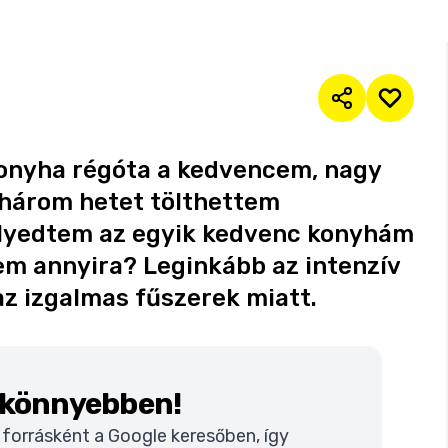
 konyha régóta a kedvencem, nagy
három hetet tölthettem
lyedtem az egyik kedvenc konyhám
em annyira? Leginkább az intenzív
 az izgalmas fűszerek miatt.
k könnyebben!
t forrásként a Google keresőben, így