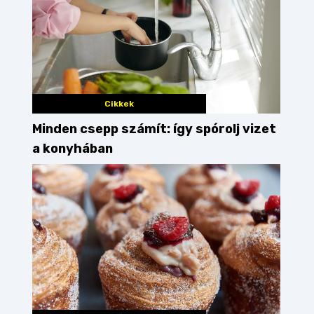
Cikkek
Minden csepp számít: így spórolj vizet
a konyhában