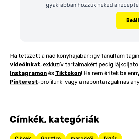
gyakrabban hozzuk neked a recepteke
Beál
Ha tetszett a riad konyhájában: így tanultam tagi
videóinkat
, exkluzív tartalmakért pedig lájkoljat
Instagramon
és
Tiktokon
! Ha nem éritek be enny
Pinterest
-profilunk, vagy a naponta izgalmas an
Címkék, kategóriák
Cikkek
Gasztro
marokkói
főzés