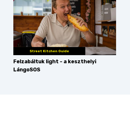
Street Kitchen Guide
Felzabáltuk light - a keszthelyi
LángoSOS