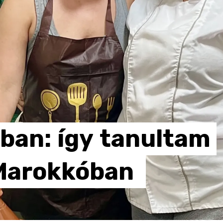
ban:
így
tanultam
Marokkóban