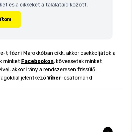
t és a cikkeket a találataid között.
lítom
ne-t főzni Marokkóban cikk, akkor csekkoljátok a
ok minket
Facebookon
, kövessetek minket
ivel, akkor irány a rendszeresen frissülő
yagokkal jelentkező
Viber
-csatornánk!