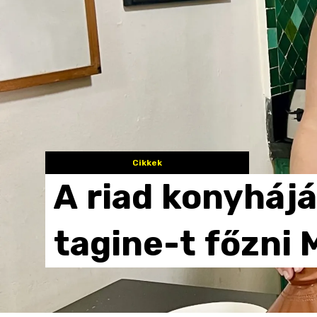
Cikkek
A
riad
konyhájá
tagine-t
főzni