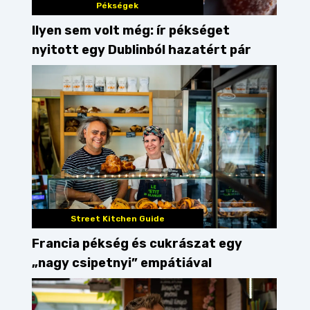
Pékségek
Ilyen sem volt még: ír pékséget
nyitott egy Dublinból hazatért pár
Street Kitchen Guide
Francia pékség és cukrászat egy
„nagy csipetnyi” empátiával