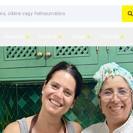
Receptek
Rovatok
Cikkek
Toplisták