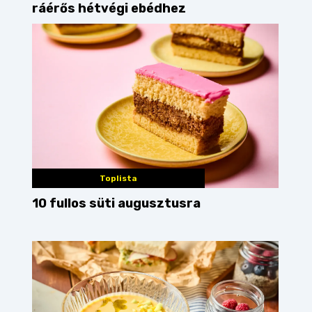
ráérős hétvégi ebédhez
Toplista
10 fullos süti augusztusra