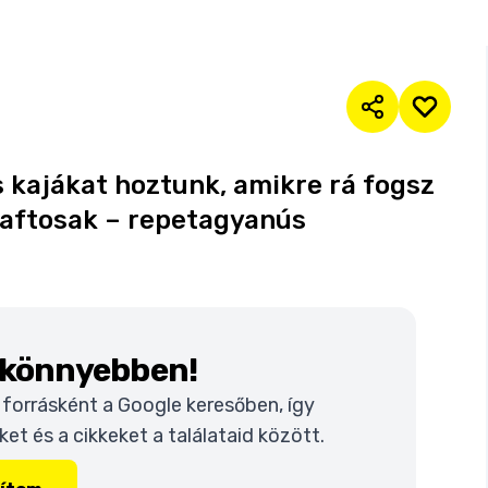
es kajákat hoztunk, amikre rá fogsz
zaftosak – repetagyanús
k könnyebben!
t forrásként a Google keresőben, így
t és a cikkeket a találataid között.