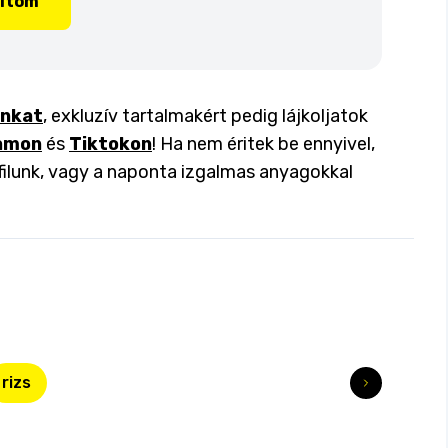
lítom
inkat
, exkluzív tartalmakért pedig lájkoljatok
amon
és
Tiktokon
! Ha nem éritek be ennyivel,
filunk, vagy a naponta izgalmas anyagokkal
rizs