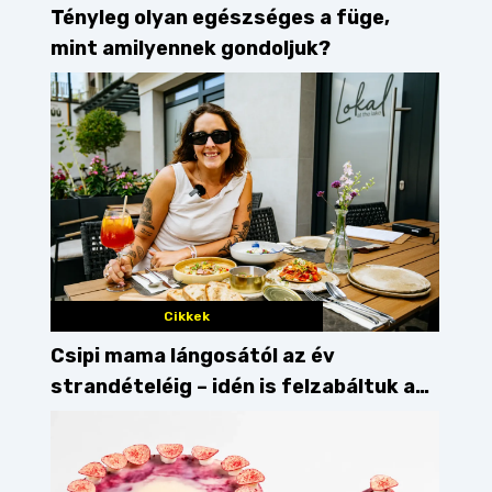
Tényleg olyan egészséges a füge,
mint amilyennek gondoljuk?
Cikkek
Csipi mama lángosától az év
strandételéig – idén is felzabáltuk a
Balaton déli partját