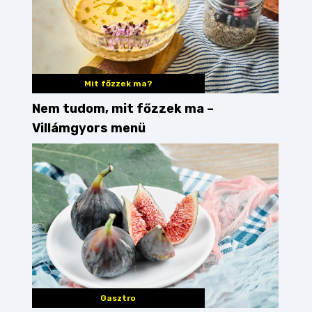
Mit főzzek ma?
Nem tudom, mit főzzek ma –
Villámgyors menü
Gasztro