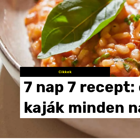
Cikkek
7
nap
7
recept:
kaják
minden
n