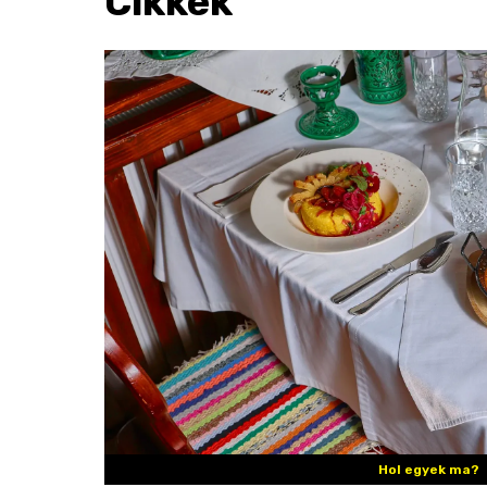
Cikkek
Hol egyek ma?