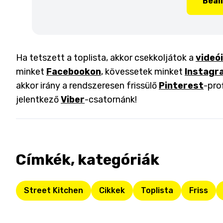
Beál
Ha tetszett a toplista, akkor csekkoljátok a
videó
minket
Facebookon
, kövessetek minket
Instagr
akkor irány a rendszeresen frissülő
Pinterest
-pro
jelentkező
Viber
-csatornánk!
Címkék, kategóriák
Street Kitchen
Cikkek
Toplista
Friss