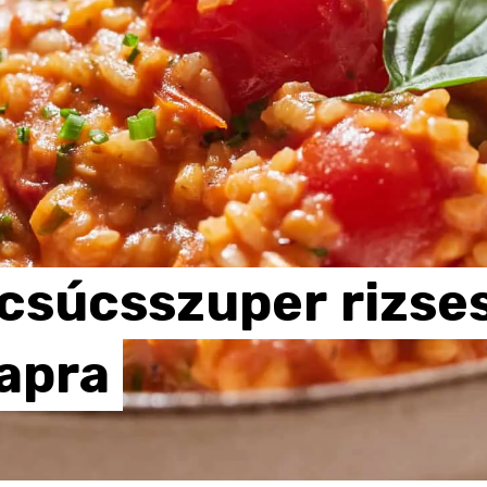
csúcsszuper
rizse
apra