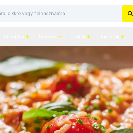
Receptek
Rovatok
Cikkek
Toplisták