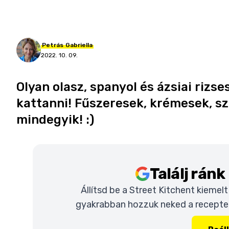
Petrás
Gabriella
2022. 10. 09.
Olyan olasz, spanyol és ázsiai rizs
kattanni! Fűszeresek, krémesek, s
mindegyik! :)
Találj rán
Állítsd be a Street Kitchent kiemel
gyakrabban hozzuk neked a recepteke