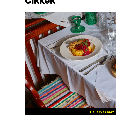
Cikkek
Hol egyek ma?