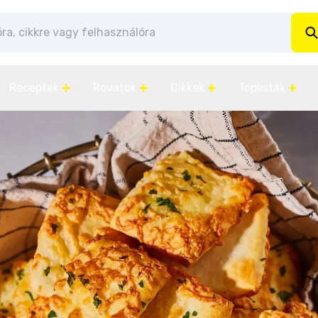
Receptek
Rovatok
Cikkek
Toplisták