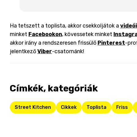
Ha tetszett a toplista, akkor csekkoljátok a
videó
minket
Facebookon
, kövessetek minket
Instagr
akkor irány a rendszeresen frissülő
Pinterest
-pro
jelentkező
Viber
-csatornánk!
Címkék, kategóriák
Street Kitchen
Cikkek
Toplista
Friss