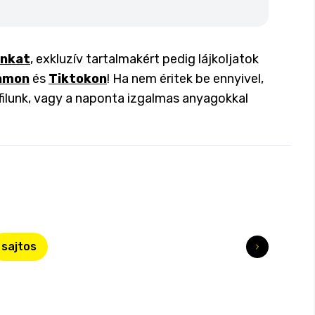
inkat
, exkluzív tartalmakért pedig lájkoljatok
amon
és
Tiktokon
! Ha nem éritek be ennyivel,
filunk, vagy a naponta izgalmas anyagokkal
sajtos