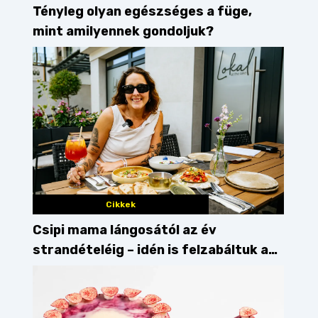
Tényleg olyan egészséges a füge,
mint amilyennek gondoljuk?
Cikkek
Csipi mama lángosától az év
strandételéig – idén is felzabáltuk a
Balaton déli partját