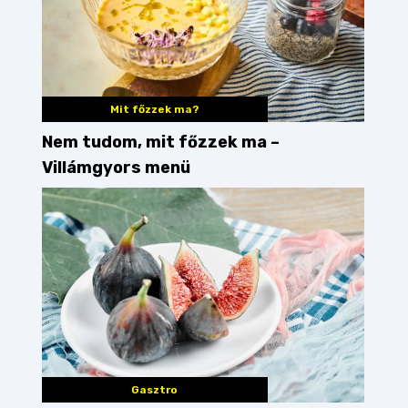
Mit főzzek ma?
Nem tudom, mit főzzek ma –
Villámgyors menü
Gasztro