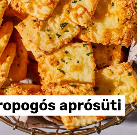
ropogós
aprósüti