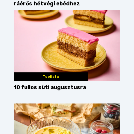
ráérős hétvégi ebédhez
Toplista
10 fullos süti augusztusra