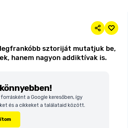
 legfrankóbb sztoriját mutatjuk be,
k, hanem nagyon addiktívak is.
k könnyebben!
t forrásként a Google keresőben, így
t és a cikkeket a találataid között.
lítom