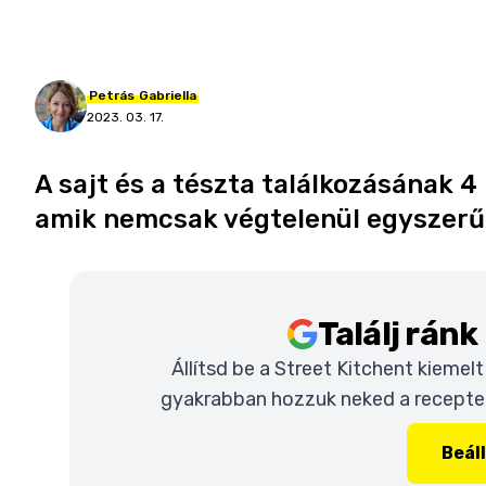
Petrás
Gabriella
2023. 03. 17.
A sajt és a tészta találkozásának 4
amik nemcsak végtelenül egyszerűe
Találj rán
Állítsd be a Street Kitchent kiemel
gyakrabban hozzuk neked a recepteke
Beál