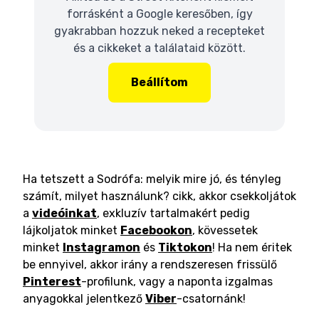
forrásként a Google keresőben, így
gyakrabban hozzuk neked a recepteket
és a cikkeket a találataid között.
Beállítom
Ha tetszett a Sodrófa: melyik mire jó, és tényleg
számít, milyet használunk? cikk, akkor csekkoljátok
a
videóinkat
, exkluzív tartalmakért pedig
lájkoljatok minket
Facebookon
, kövessetek
minket
Instagramon
és
Tiktokon
! Ha nem éritek
be ennyivel, akkor irány a rendszeresen frissülő
Pinterest
-profilunk, vagy a naponta izgalmas
anyagokkal jelentkező
Viber
-csatornánk!