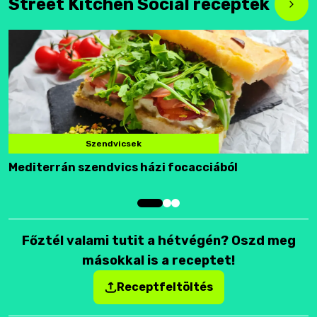
Street Kitchen Social receptek
Szendvicsek
Mediterrán szendvics házi focacciából
F
Főztél valami tutit a hétvégén? Oszd meg
másokkal is a receptet!
Receptfeltöltés