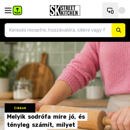
Cikkek
Melyik
sodrófa
mire
jó,
és
tényleg
számít,
milyet