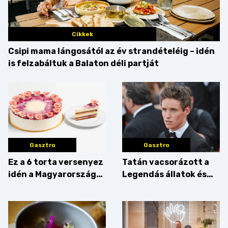
Cikkek
Csipi mama lángosától az év strandételéig – idén
is felzabáltuk a Balaton déli partját
Gasztro
Gasztro
Ez a 6 torta versenyez
Tatán vacsorázott a
idén a Magyarország
Legendás állatok és
tortája címért
megfigyelésük sztárja!