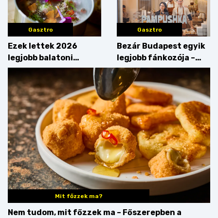
Gasztro
Gasztro
Ezek lettek 2026
Bezár Budapest egyik
legjobb balatoni
legjobb fánkozója –
strandételei –
búcsúzik a Pampushka
végigkóstoltuk a
győzteseket
Mit főzzek ma?
Nem tudom, mit főzzek ma – Főszerepben a