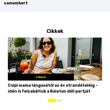
camembert
Cikkek
Cikkek
Csipi mama lángosától az év strandételéig –
Ez 
idén is felzabáltuk a Balaton déli partját
tor