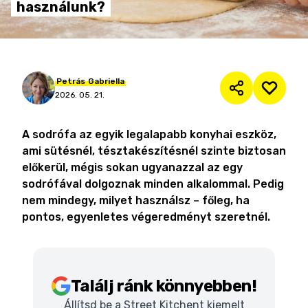
használunk?
Petrás
Gabriella
2026. 05. 21.
A sodrófa az egyik legalapabb konyhai eszköz,
ami sütésnél, tésztakészítésnél szinte biztosan
előkerül, mégis sokan ugyanazzal az egy
sodrófával dolgoznak minden alkalommal. Pedig
nem mindegy, milyet használsz – főleg, ha
pontos, egyenletes végeredményt szeretnél.
Találj ránk könnyebben!
Állítsd be a Street Kitchent kiemelt