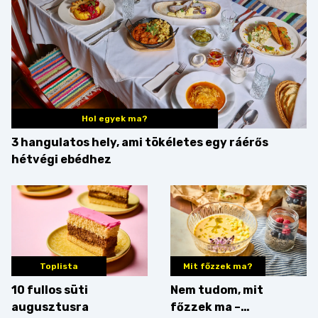
Hol egyek ma?
3 hangulatos hely, ami tökéletes egy ráérős
hétvégi ebédhez
Toplista
Mit főzzek ma?
10 fullos süti
Nem tudom, mit
augusztusra
főzzek ma –