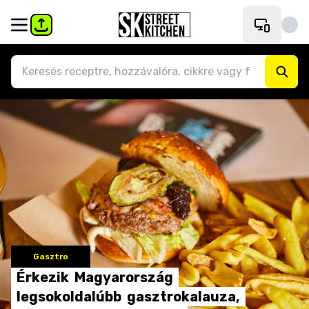
Gasztro
Érkezik
Magyarország
legsokoldalúbb
gasztrokalauza,