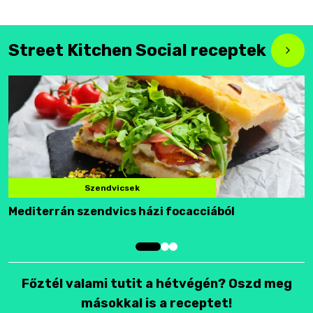
Street Kitchen Social receptek
Szendvicsek
Mediterrán szendvics házi focacciából
F
Főztél valami tutit a hétvégén? Oszd meg
másokkal is a receptet!