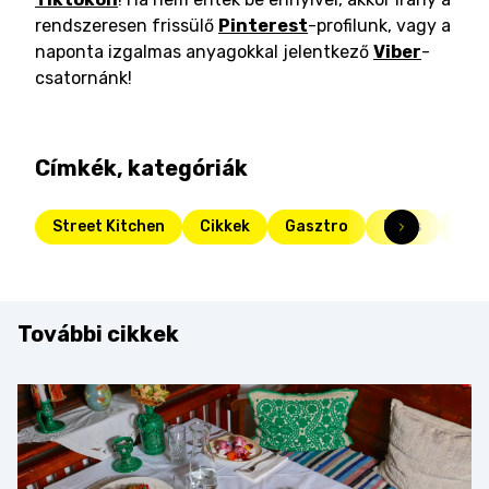
rendszeresen frissülő
Pinterest
-profilunk, vagy a
naponta izgalmas anyagokkal jelentkező
Viber
-
csatornánk!
Címkék, kategóriák
Street Kitchen
Cikkek
Gasztro
Friss
kön
További cikkek