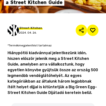
a
Street
Kitchen
Guide
Street
Kitchen
2024. 04. 26.
*Termékmegjelenítést tartalmaz
Hiánypótló kiadvánnyal jelentkezünk idén,
hiszen először jelenik meg a Street Kitchen
Guide, amelyben arra vállalkoztunk, hogy
egyetlen könyvbe gyűjtsük össze az ország 500
legmenőbb vendéglátóhelyét. Az egyes
kategóriákban az általunk három legjobbnak
ítélt helyet díjjal is kitüntetjük a Big Green Egg–
Street Kitchen Guide Díjátadó keretein belül.