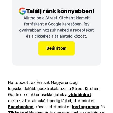
Találj ránk könnyebben!
Állítsd be a Street Kitchent kiemelt
forrásként a Google keresőben, így
gyakrabban hozzuk neked a recepteket
és a cikkeket a találataid között.
Beállítom
Ha tetszett az Érkezik Magyarország
legsokoldalúbb gasztrokalauza, a Street Kitchen
Guide cikk, akkor csekkoljátok a
videóinkat
,
exkluzív tartalmakért pedig lájkoljatok minket
Facebookon
, kövessetek minket
Instagramon
és
Tiktokon
! Ha nem éritek be ennyivel, akkor irány a