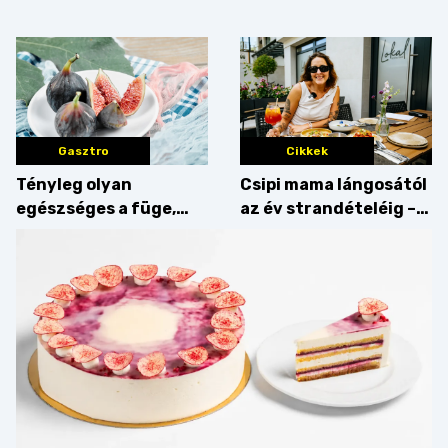
Villámgyors menü
Gasztro
Cikkek
Tényleg olyan
Csipi mama lángosától
egészséges a füge,
az év strandételéig –
mint amilyennek
idén is felzabáltuk a
gondoljuk?
Balaton déli partját