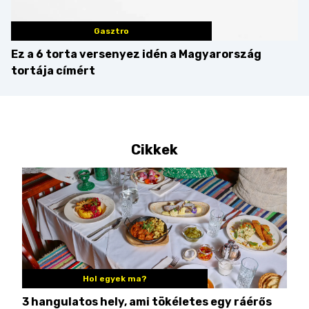
Gasztro
Ez a 6 torta versenyez idén a Magyarország
tortája címért
Cikkek
Hol egyek ma?
3 hangulatos hely, ami tökéletes egy ráérős
10 