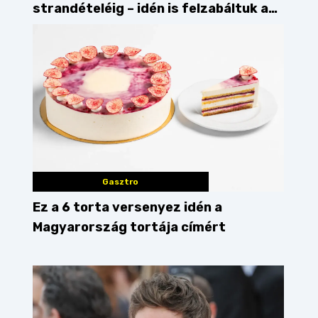
strandételéig – idén is felzabáltuk a
Balaton déli partját
Gasztro
Ez a 6 torta versenyez idén a
Magyarország tortája címért
ütőtökös süti