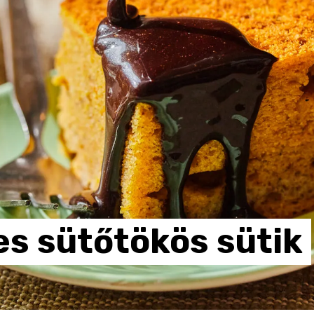
es
sütőtökös
sütik