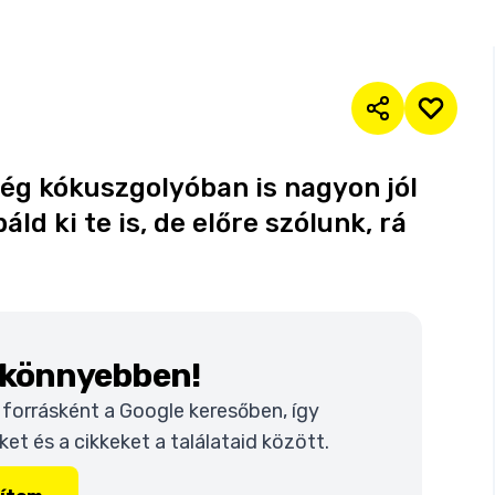
még kókuszgolyóban is nagyon jól
ld ki te is, de előre szólunk, rá
k könnyebben!
t forrásként a Google keresőben, így
t és a cikkeket a találataid között.