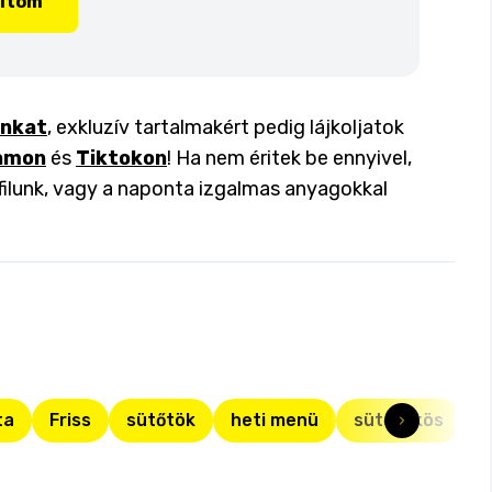
lítom
inkat
, exkluzív tartalmakért pedig lájkoljatok
amon
és
Tiktokon
! Ha nem éritek be ennyivel,
filunk, vagy a naponta izgalmas anyagokkal
ta
Friss
sütőtök
heti menü
sütőtökös
s