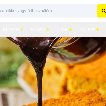
Receptek
Rovatok
Cikkek
Toplisták