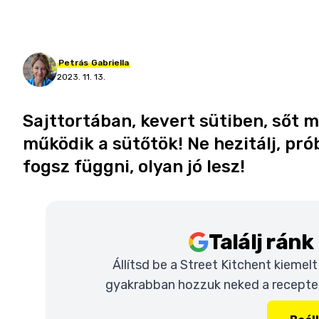
Petrás
Gabriella
2023. 11. 13.
Sajttortában, kevert sütiben, sőt 
működik a sütőtök! Ne hezitálj, próbá
fogsz függni, olyan jó lesz!
Találj rán
Állítsd be a Street Kitchent kiemel
gyakrabban hozzuk neked a recepteke