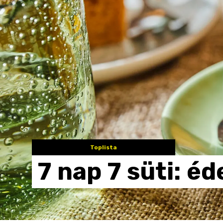
Toplista
7
nap
7
süti:
éd