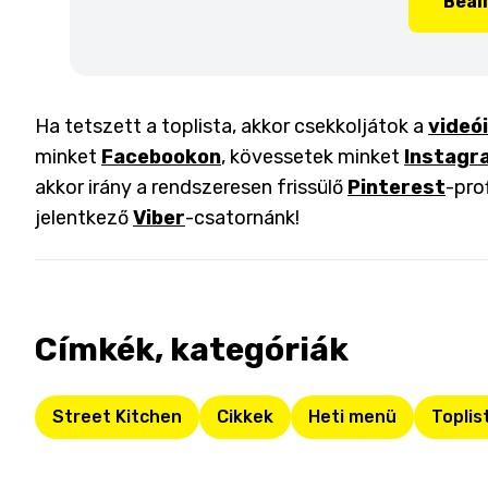
Beál
Ha tetszett a toplista, akkor csekkoljátok a
videó
minket
Facebookon
, kövessetek minket
Instagr
akkor irány a rendszeresen frissülő
Pinterest
-pro
jelentkező
Viber
-csatornánk!
Címkék, kategóriák
Street Kitchen
Cikkek
Heti menü
Toplis