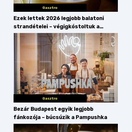
Gasztro
Ezek lettek 2026 legjobb balatoni
strandételei – végigkóstoltuk a
győzteseket
Gasztro
Bezár Budapest egyik legjobb
fánkozója – búcsúzik a Pampushka