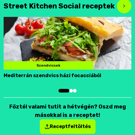
Street Kitchen Social receptek
Szendvicsek
Mediterrán szendvics házi focacciából
F
Főztél valami tutit a hétvégén? Oszd meg
másokkal is a receptet!
Receptfeltöltés