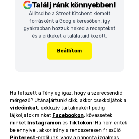
Találj ránk könnyebben!
Állítsd be a Street Kitchent kiemelt
forrásként a Google keresőben, így
gyakrabban hozzuk neked a recepteket
és a cikkeket a találataid között.
Beállítom
Ha tetszett a Tényleg igaz, hogy a szerecsendió
mérgező? Utánajártunk! cikk, akkor csekkoljátok a
videóinkat
, exkluzív tartalmakért pedig
lájkoljatok minket
Facebookon
, kövessetek
minket
Instagramon
és
Tiktokon
! Ha nem éritek
be ennyivel, akkor irány a rendszeresen frissülő
Pinterest
-profilunk, vagy a naponta izgalmas