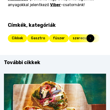
anyagokkal jelentkező
Viber
-csatornánk!
Címkék, kategóriák
Cikkek
Gasztro
fűszer
szerecsendió
További cikkek