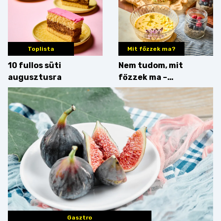
Toplista
Mit főzzek ma?
10 fullos süti
Nem tudom, mit
augusztusra
főzzek ma –
Villámgyors menü
Gasztro