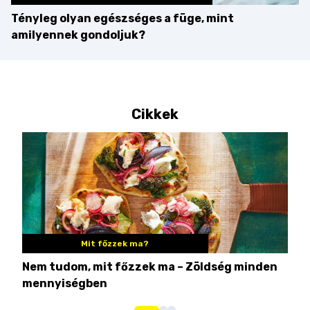
Tényleg olyan egészséges a füge, mint
amilyennek gondoljuk?
Cikkek
Mit főzzek ma?
Nem tudom, mit főzzek ma – Zöldség minden
6 r
mennyiségben
hús