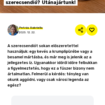
szerecsendió?
Utánajártunk!
Petrás
Gabriella
2025. 12. 22.
A szerecsendiót sokan előszeretettel
használjuk: egy kevés a krumplipürébe vagy a
besamel mártásba, és már meg is jelenik az a
jellegzetes íz. Ugyanakkor időről időre felbukkan
a figyelmeztetés, hogy ez a fűszer bizony nem
ártalmatlan. Felmerül a kérdés: tényleg van
okunk aggódni, vagy csak városi legenda az
egész?