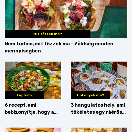
Mit főzzek ma?
Nem tudom, mit főzzek ma – Zöldség minden
mennyiségben
Toplista
Hol egyek ma?
6 recept, ami
3 hangulatos hely, ami
bebizonyítja, hogy a
tökéletes egy ráérős
barack húsok mellé is
hétvégi ebédhez
zseniális