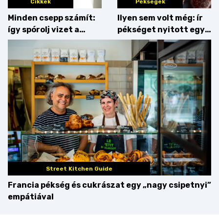
Cikkek
Pékségek
Minden csepp számít:
Ilyen sem volt még: ír
így spórolj vizet a
pékséget nyitott egy
konyhában
Dublinból hazatért pár
Street Kitchen Guide
Francia pékség és cukrászat egy „nagy csipetnyi”
empátiával