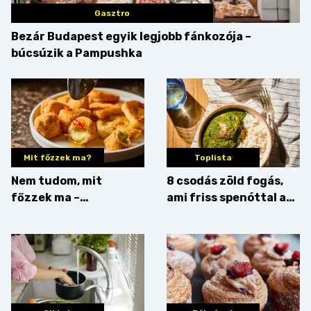
Gasztro
Bezár Budapest egyik legjobb fánkozója –
búcsúzik a Pampushka
Mit főzzek ma?
Toplista
Nem tudom, mit
8 csodás zöld fogás,
főzzek ma –
ami friss spenóttal az
Főszerepben a
igazi
camembert