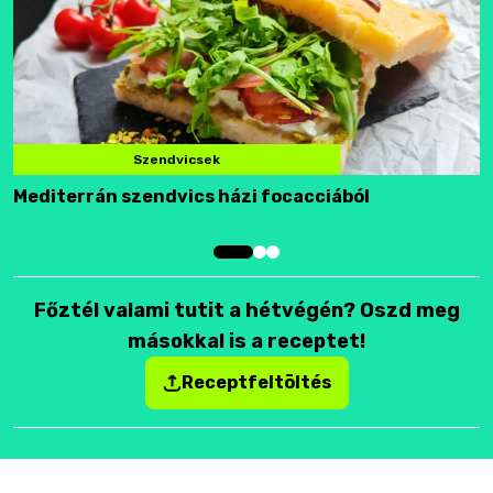
Szendvicsek
Mediterrán szendvics házi focacciából
F
Főztél valami tutit a hétvégén? Oszd meg
másokkal is a receptet!
Receptfeltöltés