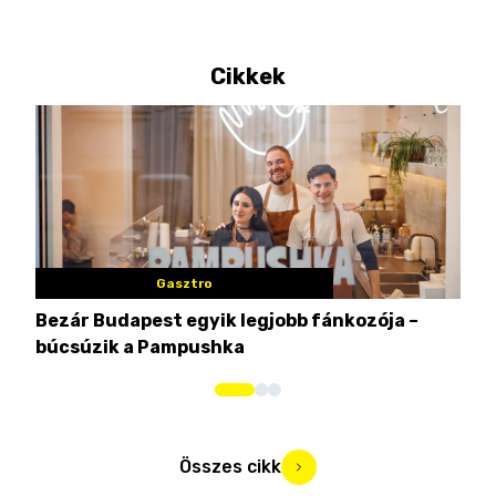
Cikkek
Gasztro
Bezár Budapest egyik legjobb fánkozója –
Nem
búcsúzik a Pampushka
ca
Összes cikk