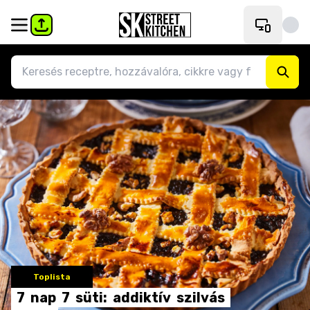
Toplista
7
nap
7
süti:
addiktív
szilvás