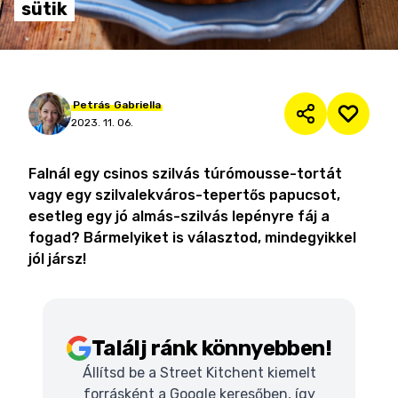
sütik
Petrás
Gabriella
2023. 11. 06.
Falnál egy csinos szilvás túrómousse-tortát
vagy egy szilvalekváros-tepertős papucsot,
esetleg egy jó almás-szilvás lepényre fáj a
fogad? Bármelyiket is választod, mindegyikkel
jól jársz!
Találj ránk könnyebben!
Állítsd be a Street Kitchent kiemelt
forrásként a Google keresőben, így