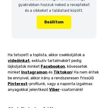
gyakrabban hozzuk neked a recepteket
és a cikkeket a találataid között.
Beállítom
Ha tetszett a toplista, akkor csekkoljátok a
videóinkat
, exkluzív tartalmakért pedig
lájkoljatok minket
Facebookon
, kövessetek
minket
Instagramon
és
Tiktokon
! Ha nem éritek
be ennyivel, akkor irány a rendszeresen frissülő
Pinterest
-profilunk, vagy a naponta izgalmas
anyagokkal jelentkező
Viber
-csatornánk!