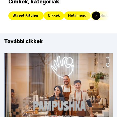
Címkék, kategóriák
Street Kitchen
Cikkek
Heti menü
Toplista
További cikkek