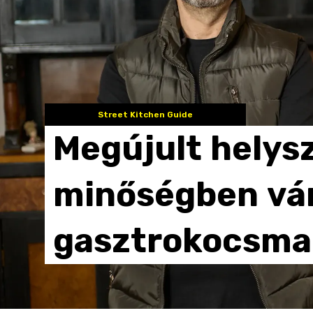
Street Kitchen Guide
Megújult
helys
minőségben
vá
gasztrokocsma