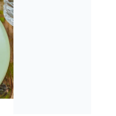
Cikkek
Amerikai konyha: álom vagy min
érveket