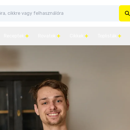
Receptek
Rovatok
Cikkek
Toplisták