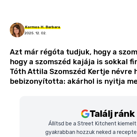
Kormos
H.
Barbara
2025. 12. 02.
Azt már régóta tudjuk, hogy a szom
hogy a szomszéd kajája is sokkal f
Tóth Attila Szomszéd Kertje névre
bebizonyította: akárhol is nyitja m
Találj rán
Állítsd be a Street Kitchent kiemel
gyakrabban hozzuk neked a recepteke