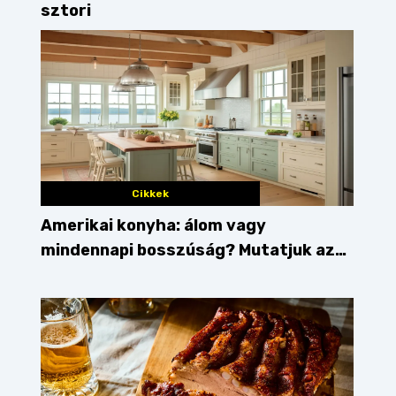
sztori
Cikkek
Amerikai konyha: álom vagy
mindennapi bosszúság? Mutatjuk az
érveket