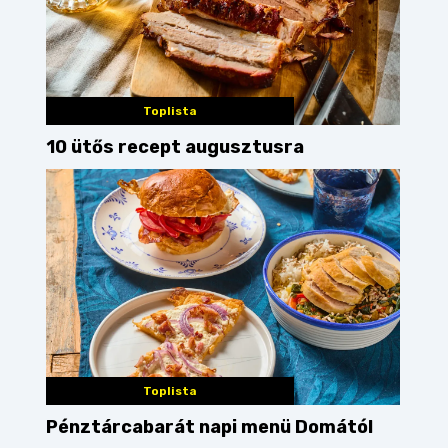
Toplista
10 ütős recept augusztusra
Toplista
Pénztárcabarát napi menü Domától