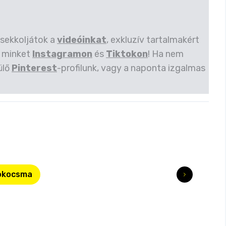
csekkoljátok a
videóinkat
, exkluzív tartalmakért
 minket
Instagramon
és
Tiktokon
! Ha nem
ülő
Pinterest
-profilunk, vagy a naponta izgalmas
okocsma