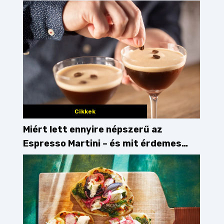
Cikkek
Miért lett ennyire népszerű az
Espresso Martini – és mit érdemes
enni mellé?