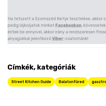
Ha tetszett a Szomszéd Kertje tesztelése, akkor 
pedig lájkoljatok minket
Facebookon
, kövessetek
éritek be ennyivel, akkor irány a rendszeresen friss
anyagokkal jelentkező
Viber
-csatornánk!
Címkék, kategóriák
Street Kitchen Guide
Balatonfüred
gasztr