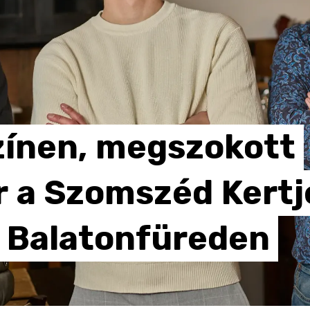
zínen,
megszokott
r
a
Szomszéd
Kertj
Balatonfüreden