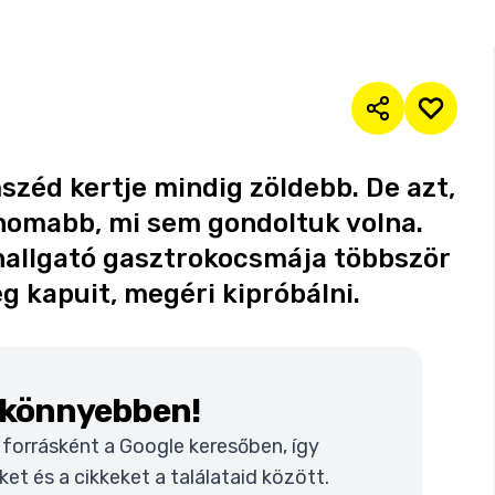
széd kertje mindig zöldebb. De azt,
inomabb, mi sem gondoltuk volna.
 hallgató gasztrokocsmája többször
eg kapuit, megéri kipróbálni.
k könnyebben!
t forrásként a Google keresőben, így
t és a cikkeket a találataid között.