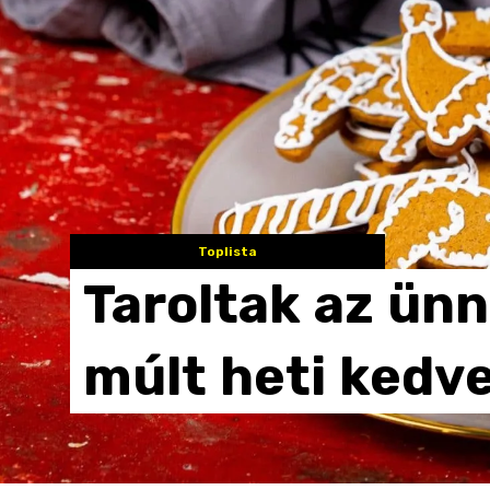
Toplista
Taroltak
az
ünn
múlt
heti
kedve