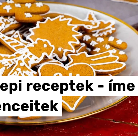
epi
receptek
-
íme
nceitek