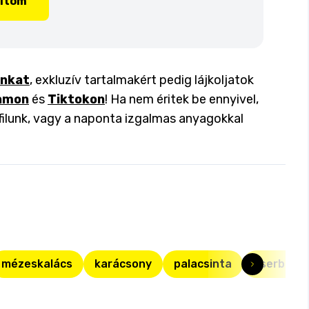
lítom
inkat
, exkluzív tartalmakért pedig lájkoljatok
amon
és
Tiktokon
! Ha nem éritek be ennyivel,
filunk, vagy a naponta izgalmas anyagokkal
mézeskalács
karácsony
palacsinta
zserbó