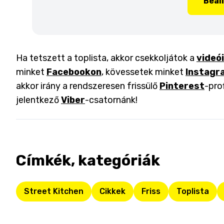
Beál
Ha tetszett a toplista, akkor csekkoljátok a
videó
minket
Facebookon
, kövessetek minket
Instagr
akkor irány a rendszeresen frissülő
Pinterest
-pro
jelentkező
Viber
-csatornánk!
Címkék, kategóriák
Street Kitchen
Cikkek
Friss
Toplista