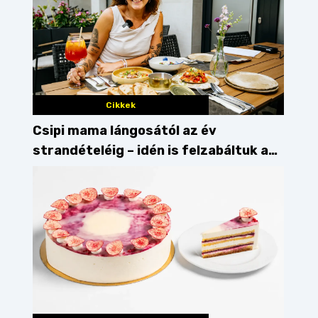
Cikkek
Csipi mama lángosától az év
strandételéig – idén is felzabáltuk a
Balaton déli partját