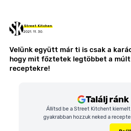
Street
Kitchen
2021. 11. 30.
Velünk együtt már ti is csak a kar
hogy mit főztetek legtöbbet a múlt 
receptekre!
Találj rán
Állítsd be a Street Kitchent kiemel
gyakrabban hozzuk neked a recepteke