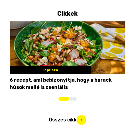
Cikkek
Toplista
6 recept, ami bebizonyítja, hogy a barack
3 h
húsok mellé is zseniális
hét
Összes cikk