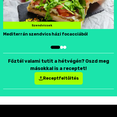
Szendvicsek
Mediterrán szendvics házi focacciából
F
Főztél valami tutit a hétvégén? Oszd meg
másokkal is a receptet!
Receptfeltöltés