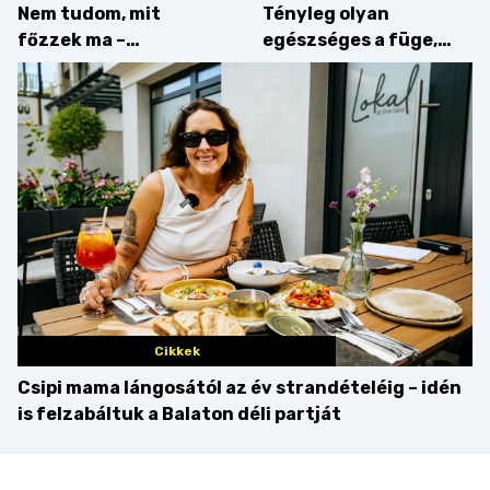
Nem tudom, mit
Tényleg olyan
főzzek ma –
egészséges a füge,
Villámgyors menü
mint amilyennek
gondoljuk?
Cikkek
Csipi mama lángosától az év strandételéig – idén
is felzabáltuk a Balaton déli partját