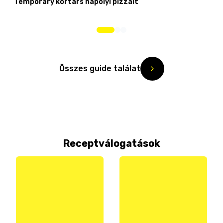
Temporary kortárs nápolyi pizzáit
Összes guide találat
Receptválogatások