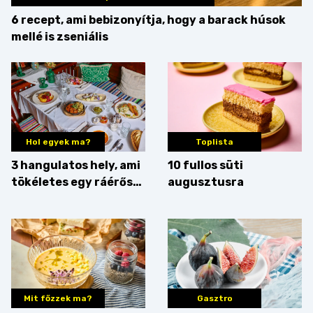
6 recept, ami bebizonyítja, hogy a barack húsok
mellé is zseniális
Hol egyek ma?
Toplista
3 hangulatos hely, ami
10 fullos süti
tökéletes egy ráérős
augusztusra
hétvégi ebédhez
Mit főzzek ma?
Gasztro