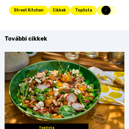
Street Kitchen
Cikkek
Toplista
Friss
süti
További cikkek
Toplista