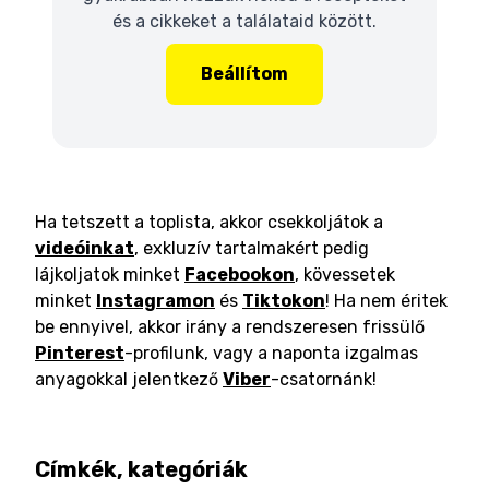
és a cikkeket a találataid között.
Beállítom
Ha tetszett a toplista, akkor csekkoljátok a
videóinkat
, exkluzív tartalmakért pedig
lájkoljatok minket
Facebookon
, kövessetek
minket
Instagramon
és
Tiktokon
! Ha nem éritek
be ennyivel, akkor irány a rendszeresen frissülő
Pinterest
-profilunk, vagy a naponta izgalmas
anyagokkal jelentkező
Viber
-csatornánk!
Címkék, kategóriák