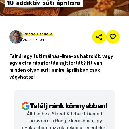
10
addiktív
süti
áprilisra
Petrás
Gabriella
2024. 04. 04.
Falnál egy tuti málnás-lime-os habrolót, vagy
egy extra répatortás sajttortát? Itt van
minden olyan süti, amire áprilisban csak
vágyhatsz!
Találj ránk könnyebben!
Állítsd be a Street Kitchent kiemelt
forrásként a Google keresőben, így
gyakrabban hozzuk neked a recepteket