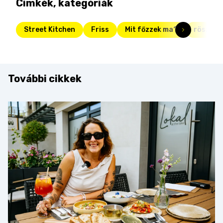
Címkék, kategóriák
Street Kitchen
Friss
Mit főzzek ma?
röszti
További cikkek