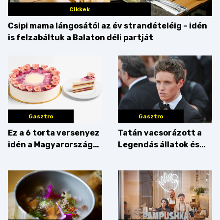
Cikkek
Csipi mama lángosától az év strandételéig – idén
is felzabáltuk a Balaton déli partját
Gasztro
Gasztro
Ez a 6 torta versenyez
Tatán vacsorázott a
idén a Magyarország
Legendás állatok és
tortája címért
megfigyelésük sztárja!