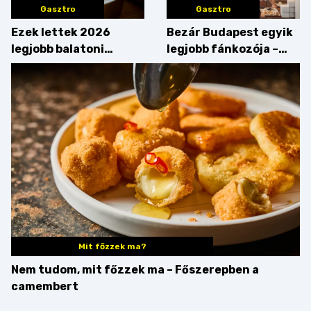
Gasztro
Gasztro
Ezek lettek 2026
Bezár Budapest egyik
legjobb balatoni
legjobb fánkozója –
strandételei –
búcsúzik a Pampushka
végigkóstoltuk a
győzteseket
Mit főzzek ma?
Nem tudom, mit főzzek ma – Főszerepben a
camembert