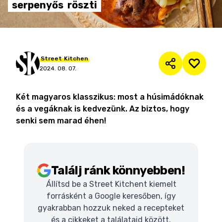
serpenyős
röszti
Street
Kitchen
2024. 08. 07.
Két magyaros klasszikus: most a húsimádóknak
és a vegáknak is kedvezünk. Az biztos, hogy
senki sem marad éhen!
Találj ránk könnyebben!
Állítsd be a Street Kitchent kiemelt
forrásként a Google keresőben, így
gyakrabban hozzuk neked a recepteket
és a cikkeket a találataid között.