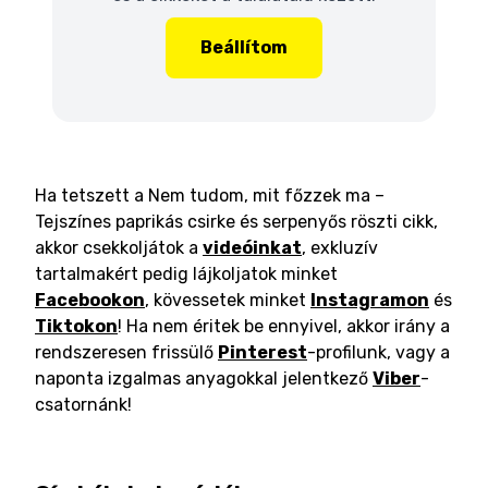
Beállítom
Ha tetszett a Nem tudom, mit főzzek ma –
Tejszínes paprikás csirke és serpenyős röszti cikk,
akkor csekkoljátok a
videóinkat
, exkluzív
tartalmakért pedig lájkoljatok minket
Facebookon
, kövessetek minket
Instagramon
és
Tiktokon
! Ha nem éritek be ennyivel, akkor irány a
rendszeresen frissülő
Pinterest
-profilunk, vagy a
naponta izgalmas anyagokkal jelentkező
Viber
-
csatornánk!