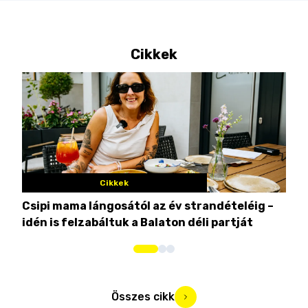
Cikkek
Cikkek
Csipi mama lángosától az év strandételéig –
Ez 
idén is felzabáltuk a Balaton déli partját
tor
Összes cikk