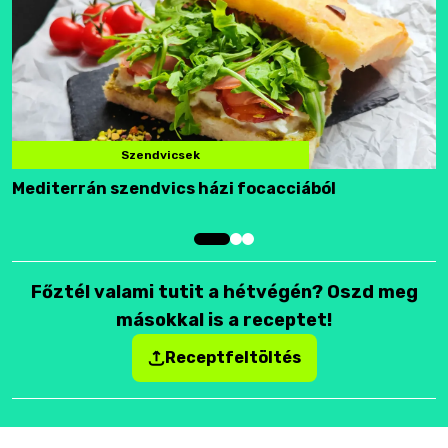
Szendvicsek
Mediterrán szendvics házi focacciából
F
Főztél valami tutit a hétvégén? Oszd meg
másokkal is a receptet!
Receptfeltöltés