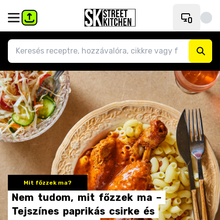
Mit főzzek ma?
Nem
tudom,
mit
főzzek
ma
–
Tejszínes
paprikás
csirke
és