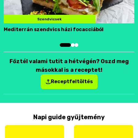
Szendvicsek
Mediterrán szendvics házi focacciából
F
Főztél valami tutit a hétvégén? Oszd meg
másokkal is a receptet!
Receptfeltöltés
Napi guide gyűjtemény