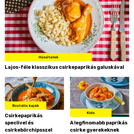
Húsételek
Lajos-féle klasszikus csirkepaprikás galuskával
Brutális kaják
Kids
Csirkepaprikás
speclivel és
A legfinomabb paprikás
csirkebőrchipsszel
csirke gyerekeknek