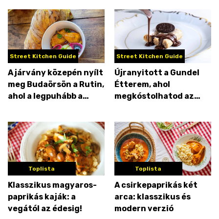
Street Kitchen Guide
Street Kitchen Guide
A járvány közepén nyílt
Újranyitott a Gundel
meg Budaörsön a Rutin,
Étterem, ahol
ahol a legpuhább a
megkóstolhatod az
nokedli
eredeti Gundel-
palacsintát!
Toplista
Toplista
Klasszikus magyaros-
A csirkepaprikás két
paprikás kaják: a
arca: klasszikus és
vegától az édesig!
modern verzió