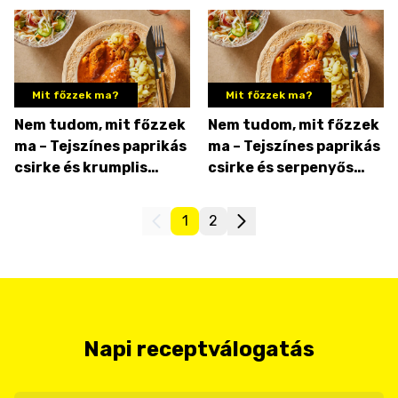
Mit főzzek ma?
Mit főzzek ma?
Nem tudom, mit főzzek
Nem tudom, mit főzzek
ma – Tejszínes paprikás
ma – Tejszínes paprikás
csirke és krumplis
csirke és serpenyős
tészta sütőben sütve
röszti
1
2
Napi receptválogatás