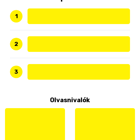
1
2
3
Olvasnivalók