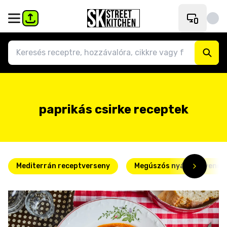
paprikás csirke receptek
Mediterrán receptverseny
Megúszós nyári kedvence