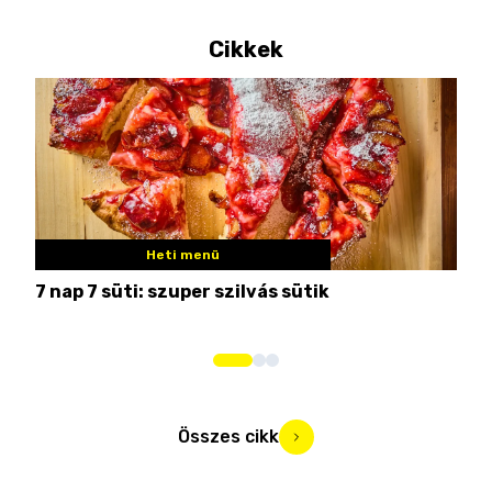
Cikkek
Heti menü
7 nap 7 süti: szuper szilvás sütik
Nem
Összes cikk