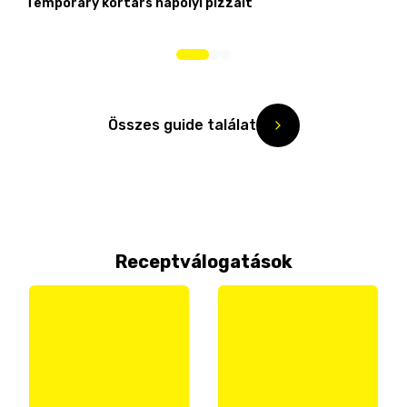
Temporary kortárs nápolyi pizzáit
Összes guide találat
Receptválogatások