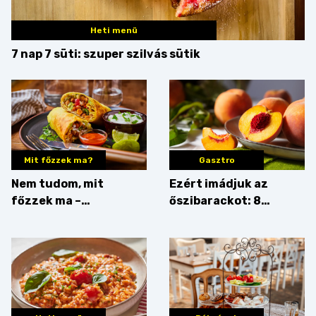
Heti menü
7 nap 7 süti: szuper szilvás sütik
Mit főzzek ma?
Gasztro
Nem tudom, mit
Ezért imádjuk az
főzzek ma –
őszibarackot: 8
Rostbomba
nyomós érv, hogy
augusztusban
feltankolj belőle