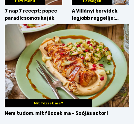
Heti menü
Pékségek
7 nap 7 recept: pöpec
A Villányi borvidék
paradicsomos kaják
legjobb reggelije:
kovászos kenyér és
gourmet pékáruk
Palkonyán
Mit főzzek ma?
Nem tudom, mit főzzek ma – Szójás sztori