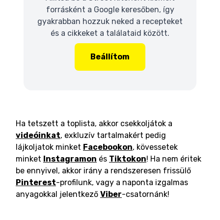
forrásként a Google keresőben, így
gyakrabban hozzuk neked a recepteket
és a cikkeket a találataid között.
Beállítom
Ha tetszett a toplista, akkor csekkoljátok a
videóinkat
, exkluzív tartalmakért pedig
lájkoljatok minket
Facebookon
, kövessetek
minket
Instagramon
és
Tiktokon
! Ha nem éritek
be ennyivel, akkor irány a rendszeresen frissülő
Pinterest
-profilunk, vagy a naponta izgalmas
anyagokkal jelentkező
Viber
-csatornánk!