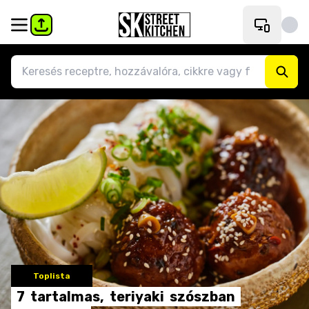
Toplista
7
tartalmas,
teriyaki
szószban