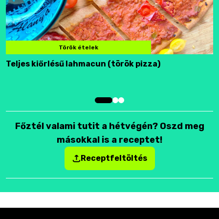
Török ételek
Teljes kiőrlésű lahmacun (török pizza)
F
Főztél valami tutit a hétvégén? Oszd meg
másokkal is a receptet!
Receptfeltöltés