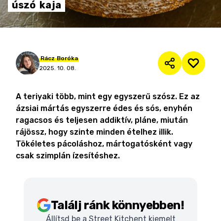
úszó
kaja
Rácz
Boróka
2025. 10. 08.
A teriyaki több, mint egy egyszerű szósz. Ez az
ázsiai mártás egyszerre édes és sós, enyhén
ragacsos és teljesen addiktív, pláne, miután
rájössz, hogy szinte minden ételhez illik.
Tökéletes pácoláshoz, mártogatósként vagy
csak szimplán ízesítéshez.
Találj ránk könnyebben!
Állítsd be a Street Kitchent kiemelt