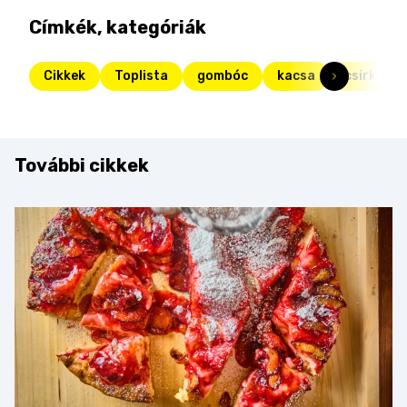
Címkék, kategóriák
Cikkek
Toplista
gombóc
kacsa
csirkeszá
További cikkek