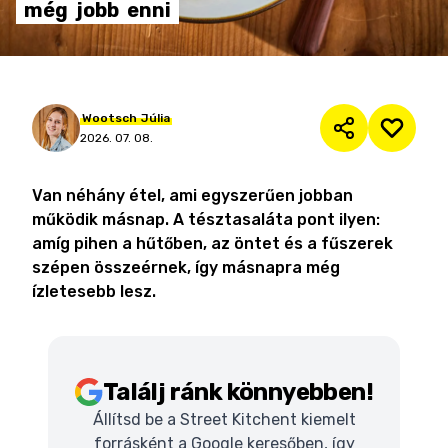
még
jobb
enni
Wootsch
Júlia
2026. 07. 08.
Van néhány étel, ami egyszerűen jobban
működik másnap. A tésztasaláta pont ilyen:
amíg pihen a hűtőben, az öntet és a fűszerek
szépen összeérnek, így másnapra még
ízletesebb lesz.
Találj ránk könnyebben!
Állítsd be a Street Kitchent kiemelt
forrásként a Google keresőben, így