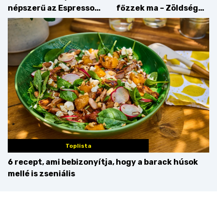
népszerű az Espresso
főzzek ma – Zöldség
Martini – és mit
minden mennyiségben
érdemes enni mellé?
Toplista
6 recept, ami bebizonyítja, hogy a barack húsok
mellé is zseniális