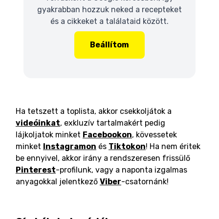
gyakrabban hozzuk neked a recepteket
és a cikkeket a találataid között.
Beállítom
Ha tetszett a toplista, akkor csekkoljátok a
videóinkat
, exkluzív tartalmakért pedig
lájkoljatok minket
Facebookon
, kövessetek
minket
Instagramon
és
Tiktokon
! Ha nem éritek
be ennyivel, akkor irány a rendszeresen frissülő
Pinterest
-profilunk, vagy a naponta izgalmas
anyagokkal jelentkező
Viber
-csatornánk!