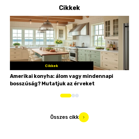
Cikkek
Cikkek
Amerikai konyha: álom vagy mindennapi
10 
bosszúság? Mutatjuk az érveket
Összes cikk