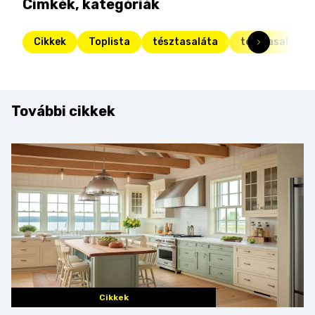
Címkék, kategóriák
Cikkek
Toplista
tésztasaláta
tésztasaláta r
További cikkek
Cikkek