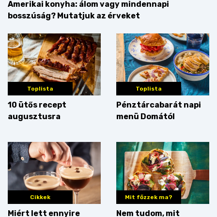
Amerikai konyha: álom vagy mindennapi
bosszúság? Mutatjuk az érveket
Toplista
Toplista
10 ütős recept
Pénztárcabarát napi
augusztusra
menü Domától
Cikkek
Mit főzzek ma?
Miért lett ennyire
Nem tudom, mit