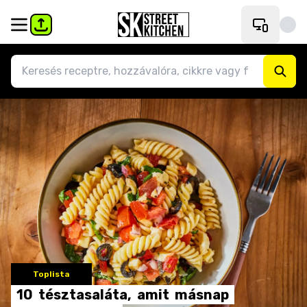
Toplista
10
tésztasaláta,
amit
másnap