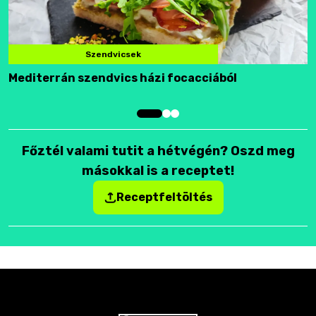
Szendvicsek
Mediterrán szendvics házi focacciából
F
Főztél valami tutit a hétvégén? Oszd meg
másokkal is a receptet!
Receptfeltöltés