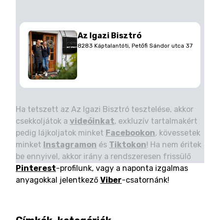
Az Igazi Bisztró
8283 Káptalantóti, Petőfi Sándor utca 37
Ha tetszett az Az Igazi Bisztró tesztelése, akkor
csekkoljátok a
videóinkat
, exkluzív tartalmakért
pedig lájkoljatok minket
Facebookon
, kövessetek
minket
Instagramon
és
Tiktokon
! Ha nem éritek
be ennyivel, akkor irány a rendszeresen frissülő
Pinterest
-profilunk, vagy a naponta izgalmas
anyagokkal jelentkező
Viber
-csatornánk!