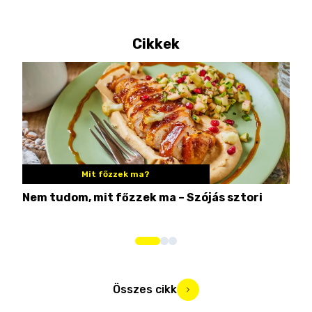
Cikkek
Mit főzzek ma?
Nem tudom, mit főzzek ma – Szójás sztori
Ame
bos
Összes cikk