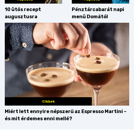
10 ütős recept
Pénztárcabarát napi
augusztusra
menü Domától
Cikkek
Miért lett ennyire népszerű az Espresso Martini –
és mit érdemes enni mellé?