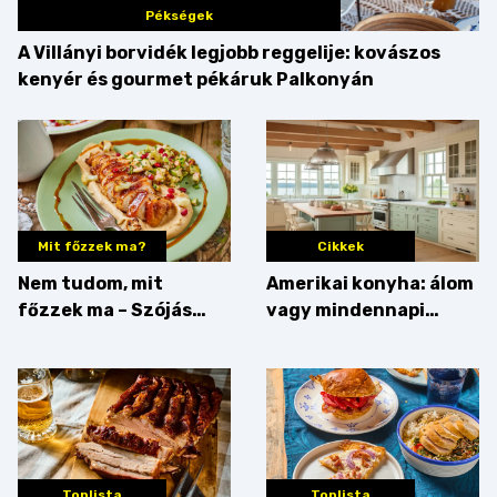
Pékségek
A Villányi borvidék legjobb reggelije: kovászos
kenyér és gourmet pékáruk Palkonyán
Mit főzzek ma?
Cikkek
Nem tudom, mit
Amerikai konyha: álom
főzzek ma – Szójás
vagy mindennapi
sztori
bosszúság? Mutatjuk
az érveket
Toplista
Toplista