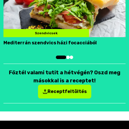
Szendvicsek
Mediterrán szendvics házi focacciából
F
Főztél valami tutit a hétvégén? Oszd meg
másokkal is a receptet!
Receptfeltöltés