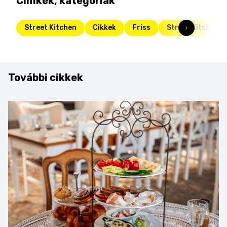
Címkék, kategóriák
Street Kitchen
Cikkek
Friss
Street Kitchen G
További cikkek