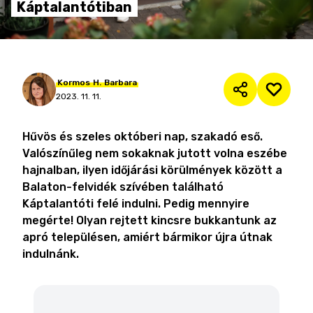
Káptalantótiban
Kormos
H.
Barbara
2023. 11. 11.
Hűvös és szeles októberi nap, szakadó eső.
Valószínűleg nem sokaknak jutott volna eszébe
hajnalban, ilyen időjárási körülmények között a
Balaton-felvidék szívében található
Káptalantóti felé indulni. Pedig mennyire
megérte! Olyan rejtett kincsre bukkantunk az
apró településen, amiért bármikor újra útnak
indulnánk.