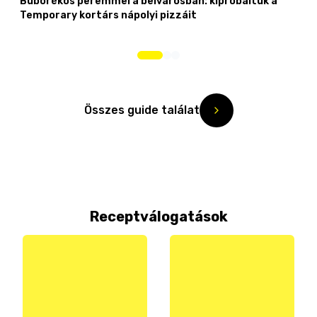
Buborékos peremmel a belvárosban: kipróbáltuk a
Temporary kortárs nápolyi pizzáit
Összes guide találat
Receptválogatások