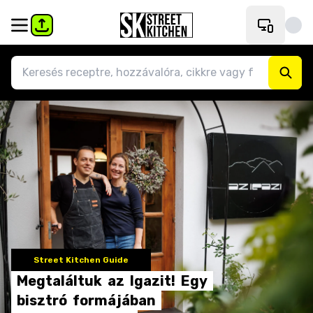
Street Kitchen Guide
Megtaláltuk
az
Igazit!
Egy
bisztró
formájában