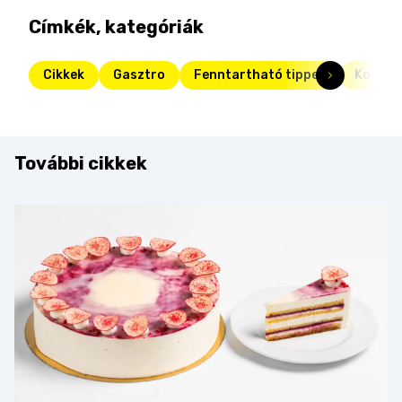
Címkék, kategóriák
Cikkek
Gasztro
Fenntartható tippek
Konyha
További cikkek