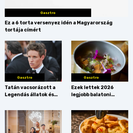
Gasztro
Ez a 6 torta versenyez idén a Magyarország
tortája címért
Gasztro
Gasztro
Tatán vacsorázott a
Ezek lettek 2026
Legendás állatok és
legjobb balatoni
megfigyelésük sztárja!
strandételei –
végigkóstoltuk a
győzteseket