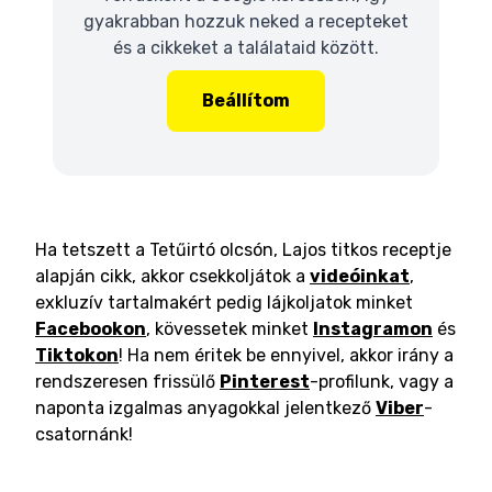
gyakrabban hozzuk neked a recepteket
és a cikkeket a találataid között.
Beállítom
Ha tetszett a Tetűirtó olcsón, Lajos titkos receptje
alapján cikk, akkor csekkoljátok a
videóinkat
,
exkluzív tartalmakért pedig lájkoljatok minket
Facebookon
, kövessetek minket
Instagramon
és
Tiktokon
! Ha nem éritek be ennyivel, akkor irány a
rendszeresen frissülő
Pinterest
-profilunk, vagy a
naponta izgalmas anyagokkal jelentkező
Viber
-
csatornánk!