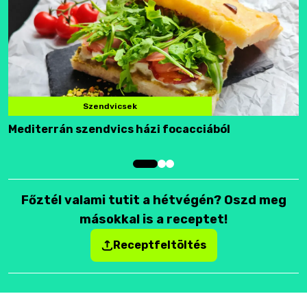
Szendvicsek
Mediterrán szendvics házi focacciából
F
Főztél valami tutit a hétvégén? Oszd meg
másokkal is a receptet!
Receptfeltöltés