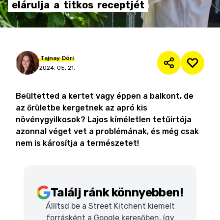
elárulja
a
titkos
receptjét
Tajnay
Dóri
2024. 05. 21.
Beültetted a kertet vagy éppen a balkont, de
az őrületbe kergetnek az apró kis
növénygyilkosok? Lajos kíméletlen tetűirtója
azonnal véget vet a problémának, és még csak
nem is károsítja a természetet!
Találj ránk könnyebben!
Állítsd be a Street Kitchent kiemelt
forrásként a Google keresőben, így