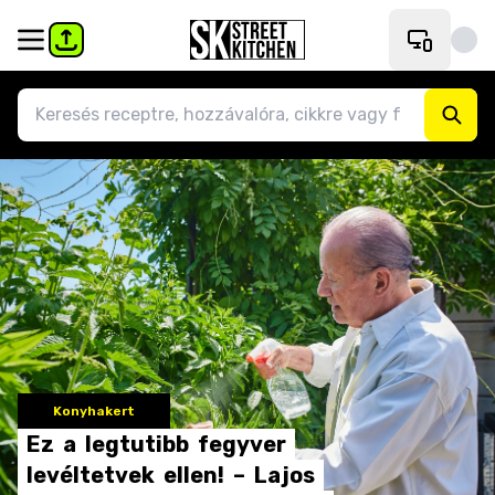
Konyhakert
Ez
a
legtutibb
fegyver
levéltetvek
ellen!
–
Lajos