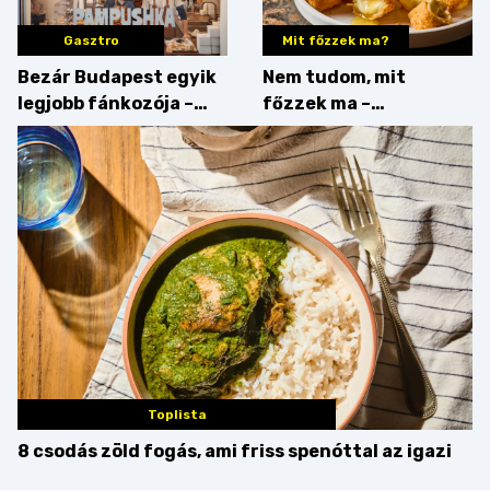
Gasztro
Mit főzzek ma?
Bezár Budapest egyik
Nem tudom, mit
legjobb fánkozója –
főzzek ma –
búcsúzik a Pampushka
Főszerepben a
camembert
Toplista
8 csodás zöld fogás, ami friss spenóttal az igazi