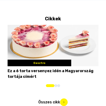
Cikkek
Gasztro
Ez a 6 torta versenyez idén a Magyarország
Tat
tortája címért
meg
Összes cikk