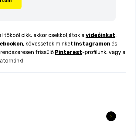
lítom
 tökből cikk, akkor csekkoljátok a
videóinkat
,
ebookon
, kövessetek minket
Instagramon
és
a rendszeresen frissülő
Pinterest
-profilunk, vagy a
atornánk!