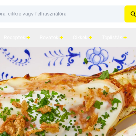
Receptek
Rovatok
Cikkek
Toplisták