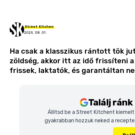
Street
Kitchen
2025. 08. 01.
Ha csak a klasszikus rántott tök ju
zöldség, akkor itt az idő frissíteni
frissek, laktatók, és garantáltan n
Találj rán
Állítsd be a Street Kitchent kiemel
gyakrabban hozzuk neked a recepteke