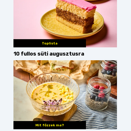
Toplista
10 fullos süti augusztusra
Mit főzzek ma?