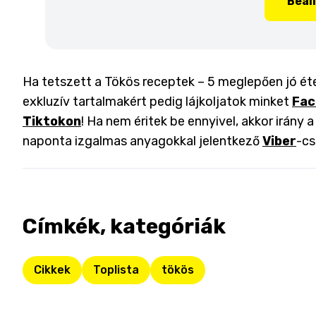
Beál
Ha tetszett a Tökös receptek – 5 meglepően jó étel
exkluzív tartalmakért pedig lájkoljatok minket
Fac
Tiktokon
! Ha nem éritek be ennyivel, akkor irány 
naponta izgalmas anyagokkal jelentkező
Viber
-cs
Címkék, kategóriák
Cikkek
Toplista
tökös