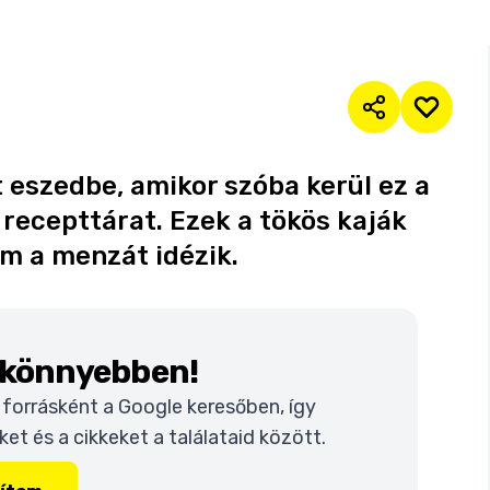
t eszedbe, amikor szóba kerül ez a
 a recepttárat. Ezek a tökös kaják
em a menzát idézik.
k könnyebben!
t forrásként a Google keresőben, így
t és a cikkeket a találataid között.