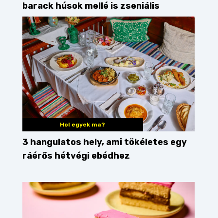
barack húsok mellé is zseniális
Hol egyek ma?
3 hangulatos hely, ami tökéletes egy
ráérős hétvégi ebédhez