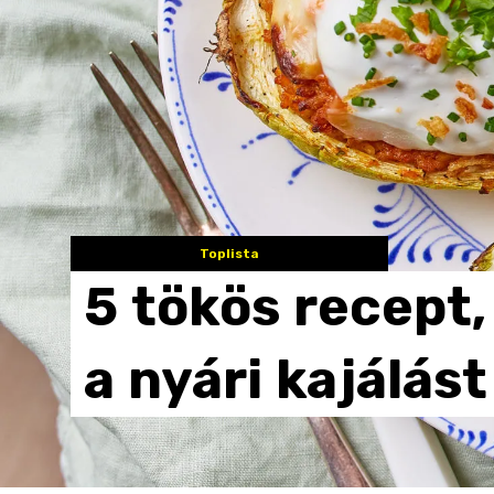
Toplista
5
tökös
recept,
a
nyári
kajálást