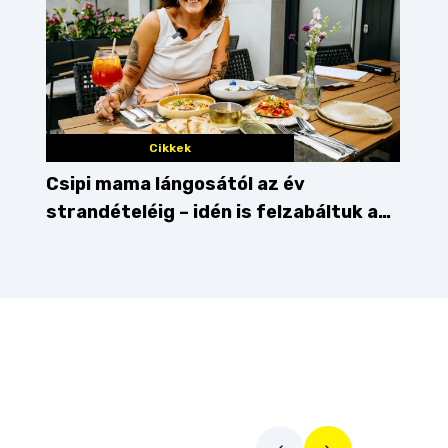
Cikkek
Csipi mama lángosától az év
strandételéig – idén is felzabáltuk a
Balaton déli partját