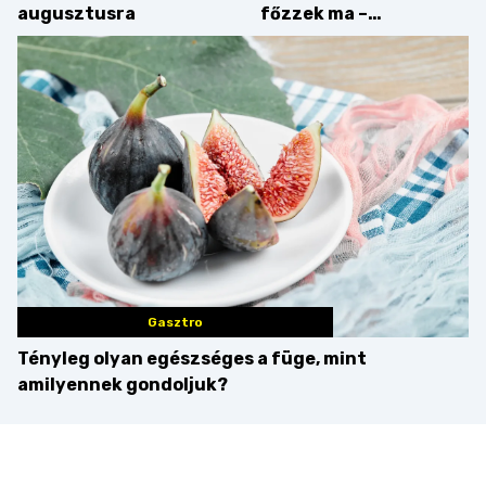
augusztusra
főzzek ma –
Villámgyors menü
Gasztro
Tényleg olyan egészséges a füge, mint
amilyennek gondoljuk?