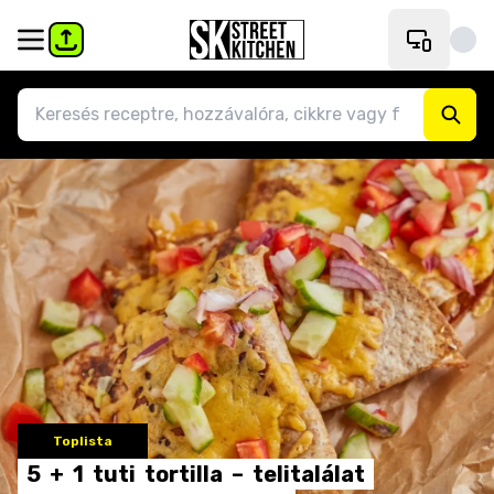
Toplista
5
+
1
tuti
tortilla
–
telitalálat