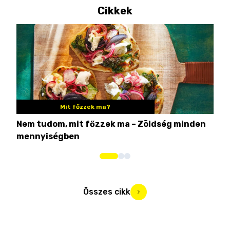
Cikkek
Mit főzzek ma?
Nem tudom, mit főzzek ma – Zöldség minden
6 r
mennyiségben
hús
Összes cikk