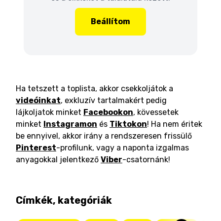
Beállítom
Ha tetszett a toplista, akkor csekkoljátok a
videóinkat
, exkluzív tartalmakért pedig
lájkoljatok minket
Facebookon
, kövessetek
minket
Instagramon
és
Tiktokon
! Ha nem éritek
be ennyivel, akkor irány a rendszeresen frissülő
Pinterest
-profilunk, vagy a naponta izgalmas
anyagokkal jelentkező
Viber
-csatornánk!
Címkék, kategóriák