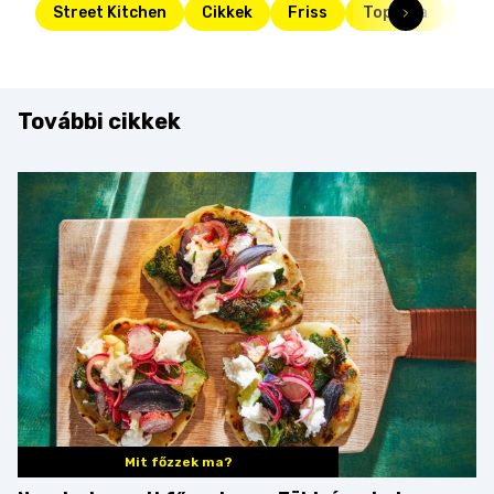
Street Kitchen
Cikkek
Friss
Toplista
top
További cikkek
Mit főzzek ma?