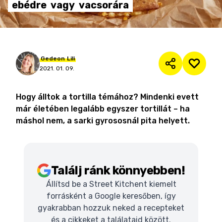
ebédre
vagy
vacsorára
Gedeon
Lili
2021. 01. 09.
Hogy álltok a tortilla témához? Mindenki evett
már életében legalább egyszer tortillát – ha
máshol nem, a sarki gyrososnál pita helyett.
Találj ránk könnyebben!
Állítsd be a Street Kitchent kiemelt
forrásként a Google keresőben, így
gyakrabban hozzuk neked a recepteket
és a cikkeket a találataid között.