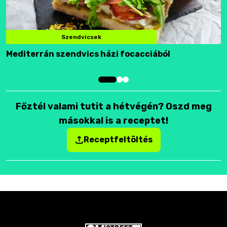
Szendvicsek
Mediterrán szendvics házi focacciából
F
Főztél valami tutit a hétvégén? Oszd meg
másokkal is a receptet!
Receptfeltöltés