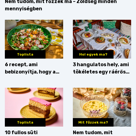
Nem tudom, mit főzzek ma – Zöldség minden
mennyiségben
Toplista
Hol egyek ma?
6 recept, ami
3 hangulatos hely, ami
bebizonyítja, hogy a
tökéletes egy ráérős
barack húsok mellé is
hétvégi ebédhez
zseniális
Toplista
Mit főzzek ma?
10 fullos süti
Nem tudom, mit