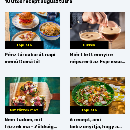
10 ütős recept augusztusra
Toplista
Cikkek
Pénztárcabarát napi
Miért lett ennyire
menü Domától
népszerű az Espresso
Martini – és mit
érdemes enni mellé?
Mit főzzek ma?
Toplista
Nem tudom, mit
6 recept, ami
főzzek ma – Zöldség
bebizonyítja, hogy a