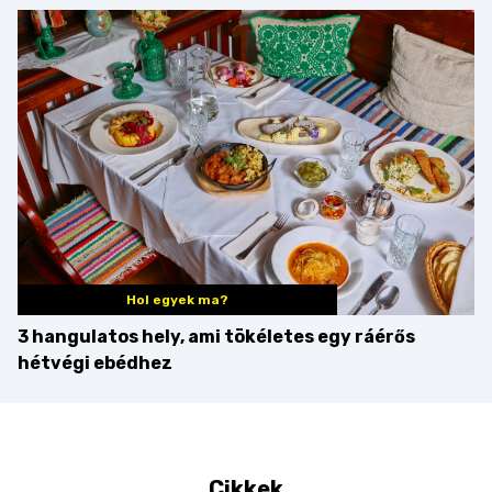
minden mennyiségben
barack húsok mellé is
zseniális
Hol egyek ma?
3 hangulatos hely, ami tökéletes egy ráérős
hétvégi ebédhez
Cikkek