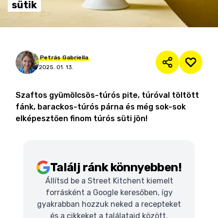
sütik
Petrás
Gabriella
2025. 01. 13.
Szaftos gyümölcsös-túrós pite, túróval töltött
fánk, barackos-túrós párna és még sok-sok
elképesztően finom túrós süti jön!
Találj ránk könnyebben!
Állítsd be a Street Kitchent kiemelt
forrásként a Google keresőben, így
gyakrabban hozzuk neked a recepteket
és a cikkeket a találataid között.