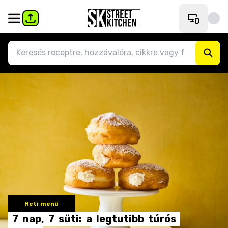
Heti menü
7
nap,
7
süti:
a
legtutibb
túrós