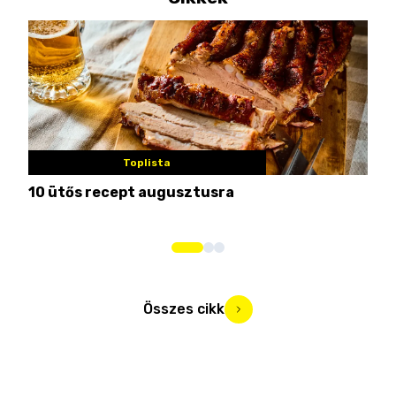
Toplista
10 ütős recept augusztusra
Pén
Összes cikk