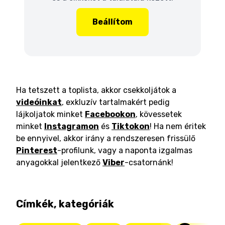
Beállítom
Ha tetszett a toplista, akkor csekkoljátok a
videóinkat
, exkluzív tartalmakért pedig
lájkoljatok minket
Facebookon
, kövessetek
minket
Instagramon
és
Tiktokon
! Ha nem éritek
be ennyivel, akkor irány a rendszeresen frissülő
Pinterest
-profilunk, vagy a naponta izgalmas
anyagokkal jelentkező
Viber
-csatornánk!
Címkék, kategóriák