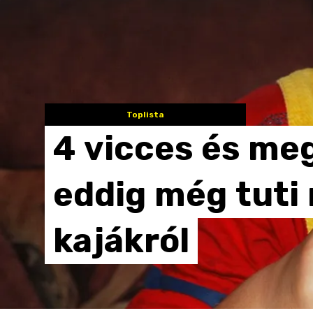
Toplista
4
vicces
és
meg
eddig
még
tuti
kajákról