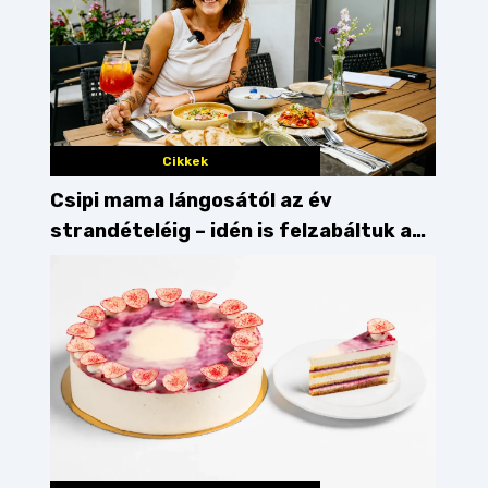
Cikkek
Csipi mama lángosától az év
strandételéig – idén is felzabáltuk a
Balaton déli partját