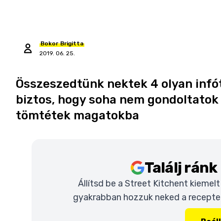
Bokor
Brigitta
2019. 06. 25.
Összeszedtünk nektek 4 olyan infót
biztos, hogy soha nem gondoltatok
tömtétek magatokba
Találj rán
Állítsd be a Street Kitchent kiemel
gyakrabban hozzuk neked a recepteke