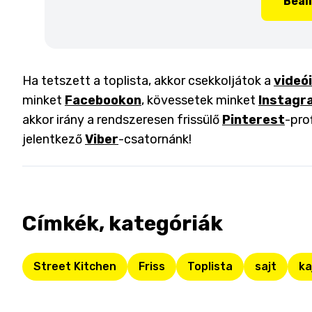
Beál
Ha tetszett a toplista, akkor csekkoljátok a
videó
minket
Facebookon
, kövessetek minket
Instagr
akkor irány a rendszeresen frissülő
Pinterest
-pro
jelentkező
Viber
-csatornánk!
Címkék, kategóriák
Street Kitchen
Friss
Toplista
sajt
ka