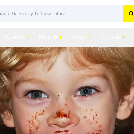
Receptek
Rovatok
Cikkek
Toplisták