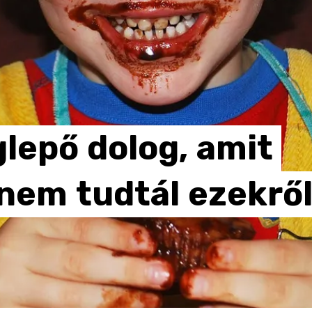
lepő
dolog,
amit
nem
tudtál
ezekrő