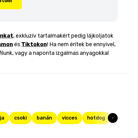
lítom
inkat
, exkluzív tartalmakért pedig lájkoljatok
amon
és
Tiktokon
! Ha nem éritek be ennyivel,
filunk, vagy a naponta izgalmas anyagokkal
ja
csoki
banán
vicces
hotdog