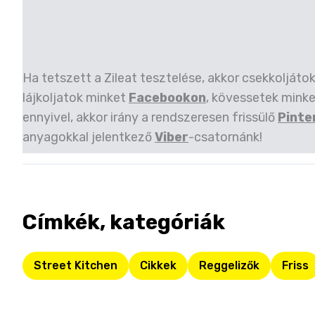
Ha tetszett a Zileat tesztelése, akkor csekkoljáto
lájkoljatok minket
Facebookon
, kövessetek mink
ennyivel, akkor irány a rendszeresen frissülő
Pinte
anyagokkal jelentkező
Viber
-csatornánk!
Címkék, kategóriák
Street Kitchen
Cikkek
Reggelizők
Friss