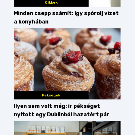
Cikkek
Minden csepp számít: így spórolj vizet
a konyhában
Pékségek
Ilyen sem volt még: ír pékséget
nyitott egy Dublinból hazatért pár