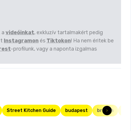
k a
videóinkat
, exkluzív tartalmakért pedig
et
Instagramon
és
Tiktokon
! Ha nem éritek be
rest
-profilunk, vagy a naponta izgalmas
Street Kitchen Guide
budapest
brunch
reg