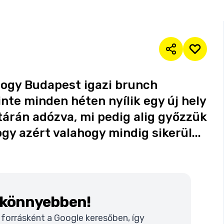
 hogy Budapest igazi brunch
te minden héten nyílik egy új hely
árán adózva, mi pedig alig győzzük
gy azért valahogy mindig sikerül...
k könnyebben!
t forrásként a Google keresőben, így