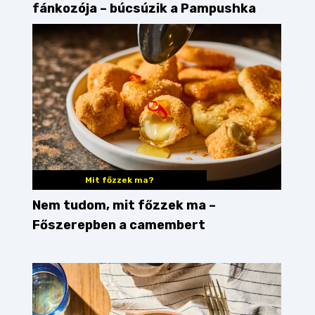
fánkozója – búcsúzik a Pampushka
Mit főzzek ma?
Nem tudom, mit főzzek ma –
Főszerepben a camembert