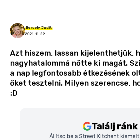
Bercely
Judit
2021. 11. 29.
Azt hiszem, lassan kijelenthetjük,
nagyhatalommá nőtte ki magát. Szin
a nap legfontosabb étkezésének olt
őket tesztelni. Milyen szerencse, ho
:D
Találj rán
Állítsd be a Street Kitchent kiemel