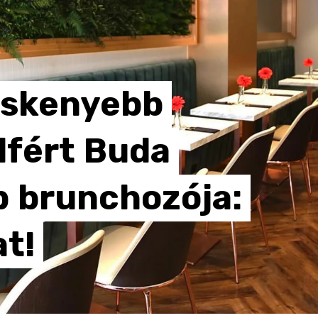
eskenyebb
lfért
Buda
b
brunchozója:
at!