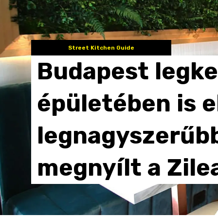
Street Kitchen Guide
Budapest
legk
épületében
is
e
legnagyszerűb
megnyílt
a
Zile