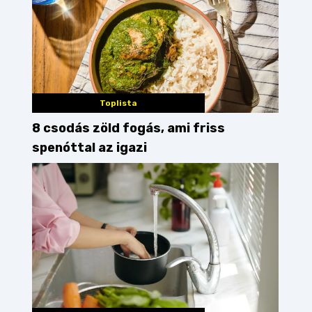
Toplista
8 csodás zöld fogás, ami friss
spenóttal az igazi
geliző