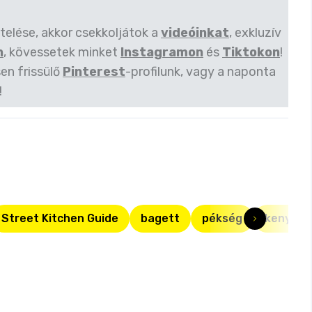
ztelése, akkor csekkoljátok a
videóinkat
, exkluzív
n
, kövessetek minket
Instagramon
és
Tiktokon
!
en frissülő
Pinterest
-profilunk, vagy a naponta
!
Street Kitchen Guide
bagett
pékség
kenyér