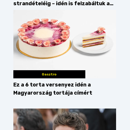
strandételéig – idén is felzabáltuk a
Balaton déli partját
Gasztro
Ez a 6 torta versenyez idén a
Magyarország tortája címért