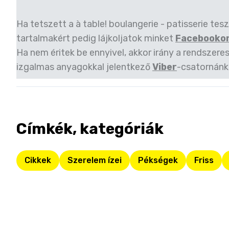
Ha tetszett a à table! boulangerie - patisserie tes
tartalmakért pedig lájkoljatok minket
Facebooko
Ha nem éritek be ennyivel, akkor irány a rendszeres
izgalmas anyagokkal jelentkező
Viber
-csatornánk
Címkék, kategóriák
Cikkek
Szerelem ízei
Pékségek
Friss