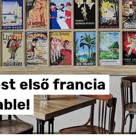
st
első
francia
able!