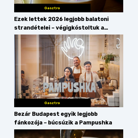
Gasztro
Ezek lettek 2026 legjobb balatoni
strandételei – végigkóstoltuk a
győzteseket
Gasztro
Bezár Budapest egyik legjobb
fánkozója – búcsúzik a Pampushka