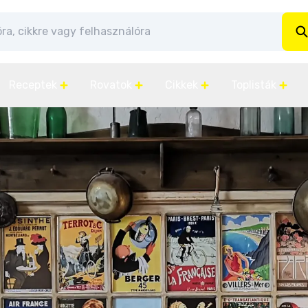
Receptek
Rovatok
Cikkek
Toplisták