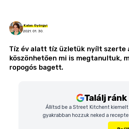
Kalas
Györgyi
2021. 01. 30.
Tíz év alatt tíz üzletük nyílt szert
köszönhetően mi is megtanultuk, mi
ropogós bagett.
Találj rán
Állítsd be a Street Kitchent kiemel
gyakrabban hozzuk neked a recepteke