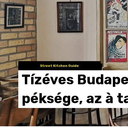
Street Kitchen Guide
Tízéves
Budape
péksége,
az
à
t