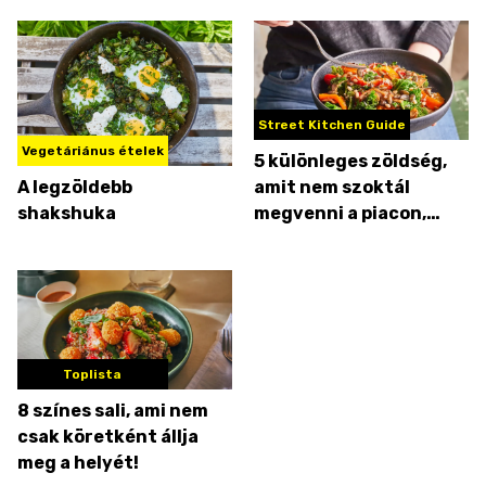
Street Kitchen Guide
Vegetáriánus ételek
5 különleges zöldség,
A legzöldebb
amit nem szoktál
shakshuka
megvenni a piacon,
pedig szuper alapanyag
Toplista
8 színes sali, ami nem
csak köretként állja
meg a helyét!