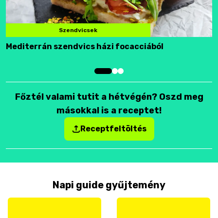
Szendvicsek
Mediterrán szendvics házi focacciából
F
Főztél valami tutit a hétvégén? Oszd meg
másokkal is a receptet!
Receptfeltöltés
Napi guide gyűjtemény