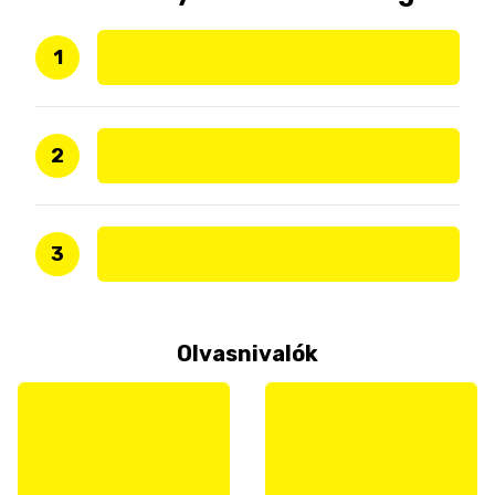
1
2
3
Olvasnivalók