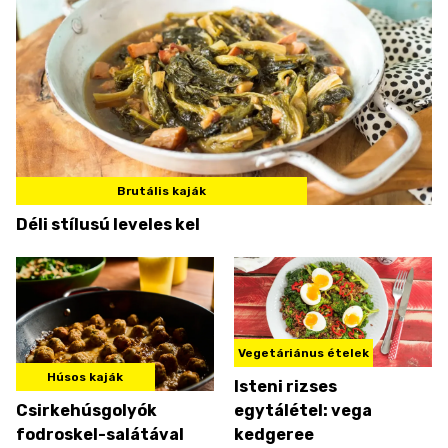
Brutális kaják
Déli stílusú leveles kel
Vegetáriánus ételek
Húsos kaják
Isteni rizses
Csirkehúsgolyók
egytálétel: vega
fodroskel-salátával
kedgeree