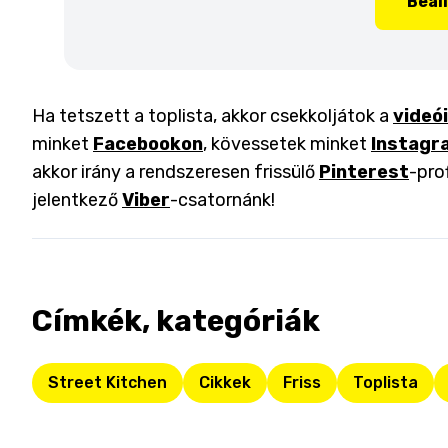
Beál
Ha tetszett a toplista, akkor csekkoljátok a
videó
minket
Facebookon
, kövessetek minket
Instagr
akkor irány a rendszeresen frissülő
Pinterest
-pro
jelentkező
Viber
-csatornánk!
Címkék, kategóriák
Street Kitchen
Cikkek
Friss
Toplista