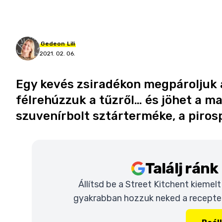
Gedeon
Lili
2021. 02. 06.
Egy kevés zsiradékon megpároljuk a
félrehúzzuk a tűzről… és jöhet a 
szuvenírbolt sztárterméke, a piros
Találj rán
Állítsd be a Street Kitchent kiemel
gyakrabban hozzuk neked a recepteke