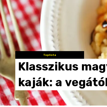
Toplista
Klasszikus
mag
kaják:
a
vegátó