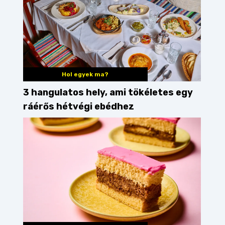
Hol egyek ma?
3 hangulatos hely, ami tökéletes egy
ráérős hétvégi ebédhez