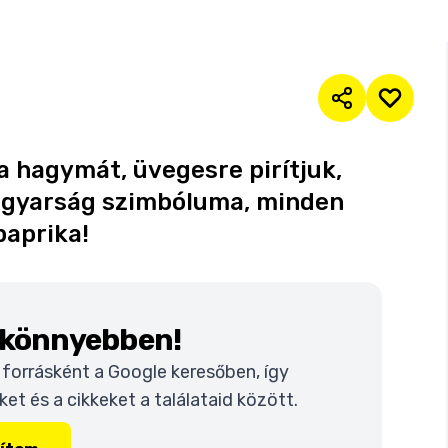
 hagymát, üvegesre pirítjuk,
magyarság szimbóluma, minden
paprika!
k könnyebben!
t forrásként a Google keresőben, így
t és a cikkeket a találataid között.