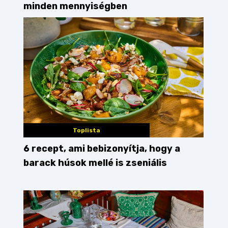
minden mennyiségben
Toplista
6 recept, ami bebizonyítja, hogy a
barack húsok mellé is zseniális
rikás csirke
magyaros ízek
paprikás krumpli
g