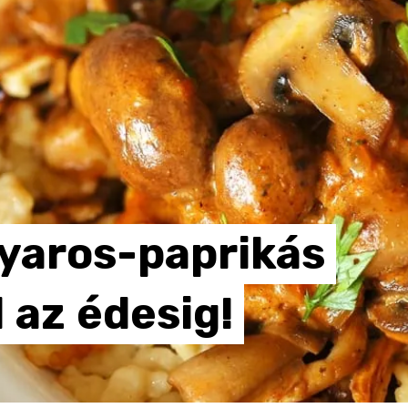
yaros-paprikás
l
az
édesig!