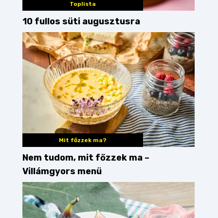
Toplista
10 fullos süti augusztusra
Mit főzzek ma?
Nem tudom, mit főzzek ma –
Villámgyors menü