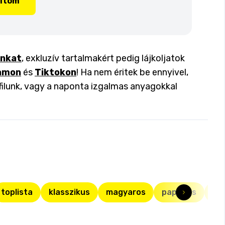
lítom
inkat
, exkluzív tartalmakért pedig lájkoljatok
amon
és
Tiktokon
! Ha nem éritek be ennyivel,
filunk, vagy a naponta izgalmas anyagokkal
toplista
klasszikus
magyaros
paprikás
pap