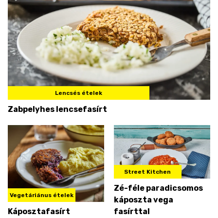
Lencsés ételek
Zabpelyhes lencsefasírt
Street Kitchen
Zé-féle paradicsomos
Vegetáriánus ételek
káposzta vega
Káposztafasírt
fasírttal