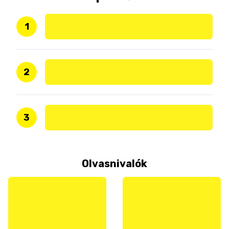
1
2
3
Olvasnivalók