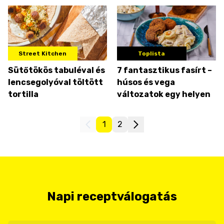
Street Kitchen
Toplista
Sütőtökös tabuléval és
7 fantasztikus fasírt –
lencsegolyóval töltött
húsos és vega
tortilla
változatok egy helyen
1
2
Napi receptválogatás