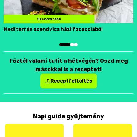
Szendvicsek
Mediterrán szendvics házi focacciából
F
Főztél valami tutit a hétvégén? Oszd meg
másokkal is a receptet!
Receptfeltöltés
Napi guide gyűjtemény